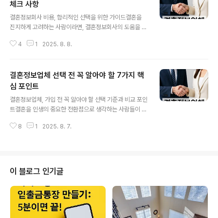
체크 사항
글 내용
결혼정보회사 비용, 합리적인 선택을 위한 가이드결혼을
진지하게 고려하는 사람이라면, 결혼정보회사의 도움을 받
는 것이 하나의 현실적인 선택지가 될 수 있습니다. 하지만
4
1
2025. 8. 8.
많은 예비 가입자들이 가장 먼저 고민하는 부분은 바로 결
혼정보회사 비용입니다. 과연 이 비용이 합리적인 수준인
지, 실제 결혼까지 이어지는 데에 효율적인 투자가 될 수 있
결혼정보업체 선택 전 꼭 알아야 할 7가지 핵
는지 확인해보는 것이 중요합니다.먼저, 결혼정보회사 비
용 구조는 단순하지 않습니다. 일반적으로는 기본 가입비,
심 포인트
글 내용
등급별 비용, 성혼 시 발생하는 성혼비, 그리고 일부 업체의
결혼정보업체, 가입 전 꼭 알아야 할 선택 기준과 비교 포인
경우에는 컨설팅 비용까지 추가됩니다. 문제는 이런 비용
트결혼을 인생의 중요한 전환점으로 생각하는 사람들이 늘
이 업체마다 매우 큰 차이를 보인다는 점입니다. 어떤 회사
어나면서, 결혼정보업체에 대한 관심도 점점 커지고 있습
는 100만 원대의 기본비용으로 서비스를 제공하는 반면,
8
1
2025. 8. 7.
니다. 특히 30대 후반 이상의 직장인이나 재혼을 고려하는
유명 브랜드나 고소득층 전문 업체의 경..
이들이 늘면서, 기존의 전통적인 소개 방식보다는 체계적
이고 전문적인 결혼정보회사를 찾는 경향이 높아졌습니다.
하지만 시장에 다양한 결혼정보업체들이 존재하고, 그 구
조와 서비스 내용, 비용, 등급 체계까지 모두 다르기 때문에
이 블로그 인기글
사전 정보 없이 가입하는 것은 매우 위험할 수 있습니다. 가
장 먼저 확인해야 할 것은 결혼정보업체의 비교 기준입니
다. 단순히 광고에 이끌려 결정하기보다는 실제 이용자들
의 후기, 업체의 성사율, 맞춤형 소개 방식, 그리고 결혼 성
사 이후의 케어 서비스까지도 꼼꼼하게..