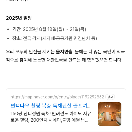
2025년 일정
기간
: 2025년 8월 18일(월) ~ 21일(목)
장소
: 전국 각지(지자체·공공기관·민간단체 등)
우리 모두의 안전을 지키는
을지연습
. 올해는 더 많은 국민이 적극
적으로 참여해 든든한 대한민국을 만드는 데 함께했으면 합니다.
https://map.naver.com/p/entry/place/1192292862
광고
편백나무 힐링 복층 독채펜션 골프여행
최적! 곽지해변근처
150평 잔디정원 독채! 반려견도 아이도 자유
로운 힐링, 200인치 시네마,불멍 애월 납읍
리 돌담길 속 아지트. 온돌방, 불멍 바베큐,