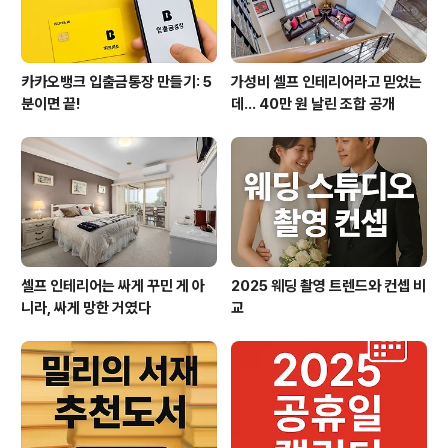
카카오뱅크 입출금통장 만들기: 5
가성비 셀프 인테리어라고 믿었는
분이면 끝!
데… 40만 원 날린 조합 공개
셀프 인테리어는 싸게 꾸민 게 아
2025 웨딩 촬영 트렌드와 컨셉 비
니라, 싸게 망한 거였다
교