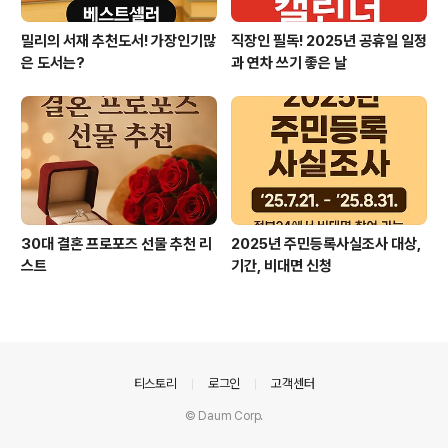
밀리의 서재 추천도서! 가장인기많
직장인 필독! 2025년 공휴일 일정
은 도서는?
과 연차 쓰기 좋은 날
30대 결혼 프로포즈 선물 추천 리
2025년 주민등록사실조사 대상,
스트
기간, 비대면 신청
의안내
티스토리
로그인
고객센터
© Daum Corp.