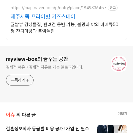
호텔침구 갖춘 대가족 펜션
https://map.naver.com/p/entry/place/1849336457
광고
제주서쪽 프라이빗 키즈스테이
귤밭뷰 감성돌집, 반려견 동반 가능, 불멍과 야외 바베큐50
평 잔디마당과 트램폴린
로그 정보
myview-box의 꿈꾸는 공간
경제적 여유->경제적 자유로 가는 블로그입니다.
구독하기
더보기
이슈
의 다른 글
결혼정보회사 등급별 비용 공개! 가입 전 필수