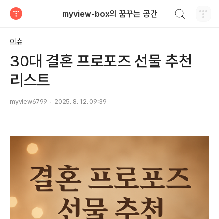
검색하기
myview-box의 꿈꾸는 공간
티스토리
이슈
30대 결혼 프로포즈 선물 추천
리스트
myview6799
2025. 8. 12. 09:39