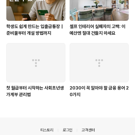
유명 브랜드나 고소득층 전문 업체의 경..
학생도 쉽게 만드는 입출금통장｜
셀프 인테리어 실패자의 고백: 이
준비물부터 개설 방법까지
예산엔 절대 건들지 마세요
첫 월급부터 시작하는 사회초년생
2030이 꼭 알아야 할 금융 용어 2
가계부 관리법
0가지
의안내
티스토리
로그인
고객센터