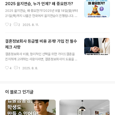
2025 을지연습, 누가 언제? 왜 중요한가?
연령대와 관심사에 따라 베스트셀러 순위가 달라지고 있습
글 내용
니다.목차자기계발서소설분야에세이 자기계발서가장 눈에
2025 을지연습, 왜 중요한가?2025년 8월 18일(월)부터
띄는 분야는 자기계발서입니다. 특히 최근에는 ‘자기 효능
21일(목)까지 나흘간 전국에서 을지연습이 진행됩니다. 을
감’이나 ‘마음 관리’와 관련된 책들이 상위권에 올랐습니다.
지연습은 전쟁이나 테러, 사이버 공격과 같은 국가 비상 상
밀리의 서재 인기 도서 중 하나로는 꾸준히 독자들에게 사
2
2
2025. 8. 11.
황에서 국민의 생명과 재산을 지키기 위한 비상대비 훈련
랑받는 『아주 작은 습관의 힘』 같은 책이 있으며, 목표 달성
입니다. 단순한 군사훈련이 아닌, 국민 모두가 참여하여 국
방법이나 꾸준한 성장을 다룬 ..
가 위기 대응 역량을 점검하는 중요한 행사입니다.이번 훈
결혼정보회사 등급별 비용 공개! 가입 전 필수
련은 사이버 공격 대응, 테러 대비, 전시 동원 등 다양한 상
황을 가정하여 진행됩니다. 특히 최근 디지털 환경에서 사
체크 사항
글 내용
이버 위협이 증가하고 있는 만큼, 관련 모의 훈련 비중이 확
결혼정보회사 비용, 합리적인 선택을 위한 가이드결혼을
대되었습니다. 누가 참여하나요?을지연습은 군인이나 공
진지하게 고려하는 사람이라면, 결혼정보회사의 도움을 받
무원뿐만 아니라 모든 국민이 함께하는 훈련입니다. 가정,
는 것이 하나의 현실적인 선택지가 될 수 있습니다. 하지만
직장, 학교, 공공기관에서 각자의 위치에서 참여해 비상 상
4
1
2025. 8. 8.
많은 예비 가입자들이 가장 먼저 고민하는 부분은 바로 결
황 발생 시 행동 요령을 ..
혼정보회사 비용입니다. 과연 이 비용이 합리적인 수준인
지, 실제 결혼까지 이어지는 데에 효율적인 투자가 될 수 있
는지 확인해보는 것이 중요합니다.먼저, 결혼정보회사 비
용 구조는 단순하지 않습니다. 일반적으로는 기본 가입비,
이 블로그 인기글
등급별 비용, 성혼 시 발생하는 성혼비, 그리고 일부 업체의
경우에는 컨설팅 비용까지 추가됩니다. 문제는 이런 비용
이 업체마다 매우 큰 차이를 보인다는 점입니다. 어떤 회사
는 100만 원대의 기본비용으로 서비스를 제공하는 반면,