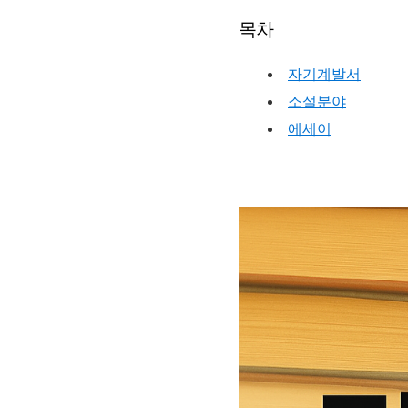
목차
자기계발서
소설분야
에세이