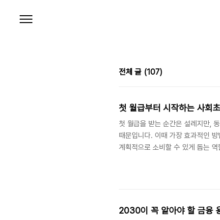
본문 바로가기
전체 글
(107)
첫 월급부터 시작하는 사회
첫 월급을 받는 순간은 설레지만, 
때문입니다. 이때 가장 효과적인 방
계획적으로 소비할 수 있게 돕는 역
존재입니다.[목차]가계부 작성 전 준
비 단계1-1. 수입과 지출 구조 파
2030이 꼭 알아야 할 금융 