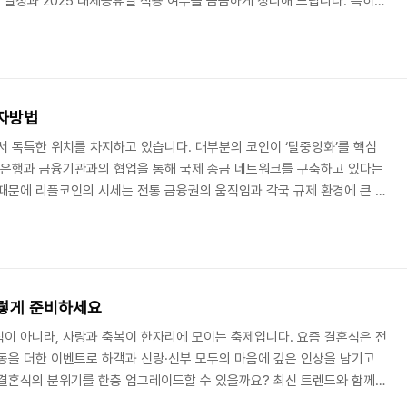
 일정과 2025 대체공휴일 적용 여부를 꼼꼼하게 정리해 드립니다. 특히
 지정되어 실제 쉴 수 있는 날이 늘어나기 때문에, 이를 잘 알아두면 효
저 2025년은 총 66일의 공휴일이 주어집니다. 주말과 겹치는 휴일이 있긴
서 실제 체감할 수 있는 휴식일은 더욱 늘어납니다. 법정 공휴일뿐만 아니
절하게 배치되어 있어, 장거..
투자방법
서 독특한 위치를 차지하고 있습니다. 대부분의 코인이 ‘탈중앙화’를 핵심
 은행과 금융기관과의 협업을 통해 국제 송금 네트워크를 구축하고 있다는
때문에 리플코인의 시세는 전통 금융권의 움직임과 각국 규제 환경에 큰 영
 살펴보면, “리플코인 시세”, “XRP 전망”, “리플 SEC 소송 결과”와 같
, 이는 시장 참여자들이 단기·중장기 가격 흐름과 법적 이슈를 예의주시하
근 흐름2023년 7월, 미국 뉴욕 남부지방법원은 XRP의 일부 거래 유형
내렸습니다. 이 결정 이후..
이렇게 준비하세요
이 아니라, 사랑과 축복이 한자리에 모이는 축제입니다. 요즘 결혼식은 전
동을 더한 이벤트로 하객과 신랑·신부 모두의 마음에 깊은 인상을 남기고
 결혼식의 분위기를 한층 업그레이드할 수 있을까요? 최신 트렌드와 함께
영상 편지가장 보편적이면서도 여전히 감동적인 이벤트는 영상 편지입니다.