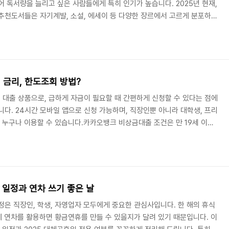
어 독서량을 늘리고 싶은 사람들에게 특히 인기가 높습니다. 2025년 현재,
추천도서들은 자기계발, 소설, 에세이 등 다양한 장르에서 고르게 분포하고
에 따라 베스트셀러 순위가 달라지고 있습니다.목차자기계발서소설분야에
는 자기계발서입니다. 특히 최근에는 ‘자기 효능감’이나 ‘마음 관리’와 관
밀리의 서재 인기 도서 중 하나로는 꾸준히 독자들에게 사랑받는 『아주 작
표 달성 방법이나 꾸준한 성장을 다룬 ..
 금리, 한도조회 방법?
대출 상품으로, 급하게 자금이 필요할 때 간편하게 신청할 수 있다는 점에
니다. 24시간 모바일 앱으로 신청 가능하며, 직장인뿐 아니라 대학생, 프리
면 누구나 이용할 수 있습니다.카카오뱅크 비상금대출 조건은 만 19세 이상
있습니다. 또한 통신사 본인 인증 및 카카오뱅크 계좌를 보유하고 있어야
신청이 가능합니다.금리 측면에서 카카오뱅크 비상금대출은 일반 중금리 대
됩니다. 2025년 기준으로 최저 연 5%대에서 시작하며, 개인의 신용점수
용됩니다. 신용평가사 데이터를 기반으로..
일 일정과 연차 쓰기 좋은 날
정은 직장인, 학생, 자영업자 모두에게 중요한 관심사입니다. 한 해의 휴식
언제 연차를 활용하면 황금연휴를 만들 수 있을지가 달려 있기 때문입니다. 이