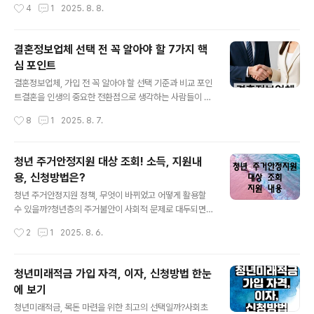
작성시간
4
1
2025. 8. 8.
이는 원금과 이자가 함께 불어나면서 시간이 지날수록 성
많은 예비 가입자들이 가장 먼저 고민하는 부분은 바로 결
장 곡선이 기하급수적으로 올라가는 구조입니다..
혼정보회사 비용입니다. 과연 이 비용이 합리적인 수준인
지, 실제 결혼까지 이어지는 데에 효율적인 투자가 될 수 있
결혼정보업체 선택 전 꼭 알아야 할 7가지 핵
는지 확인해보는 것이 중요합니다.먼저, 결혼정보회사 비
심 포인트
용 구조는 단순하지 않습니다. 일반적으로는 기본 가입비,
글 내용
등급별 비용, 성혼 시 발생하는 성혼비, 그리고 일부 업체의
결혼정보업체, 가입 전 꼭 알아야 할 선택 기준과 비교 포인
경우에는 컨설팅 비용까지 추가됩니다. 문제는 이런 비용
트결혼을 인생의 중요한 전환점으로 생각하는 사람들이 늘
이 업체마다 매우 큰 차이를 보인다는 점입니다. 어떤 회사
어나면서, 결혼정보업체에 대한 관심도 점점 커지고 있습
작성시간
8
1
2025. 8. 7.
는 100만 원대의 기본비용으로 서비스를 제공하는 반면,
니다. 특히 30대 후반 이상의 직장인이나 재혼을 고려하는
유명 브랜드나 고소득층 전문 업체의 경..
이들이 늘면서, 기존의 전통적인 소개 방식보다는 체계적
이고 전문적인 결혼정보회사를 찾는 경향이 높아졌습니다.
청년 주거안정지원 대상 조회! 소득, 지원내
하지만 시장에 다양한 결혼정보업체들이 존재하고, 그 구
용, 신청방법은?
조와 서비스 내용, 비용, 등급 체계까지 모두 다르기 때문에
글 내용
사전 정보 없이 가입하는 것은 매우 위험할 수 있습니다. 가
청년 주거안정지원 정책, 무엇이 바뀌었고 어떻게 활용할
장 먼저 확인해야 할 것은 결혼정보업체의 비교 기준입니
수 있을까?청년층의 주거불안이 사회적 문제로 대두되면
다. 단순히 광고에 이끌려 결정하기보다는 실제 이용자들
서 정부는 다양한 방식의 청년 주거안정지원 정책을 마련
작성시간
2
1
2025. 8. 6.
의 후기, 업체의 성사율, 맞춤형 소개 방식, 그리고 결혼 성
해 시행하고 있습니다. 특히 고물가, 고금리 시대에 청년층
사 이후의 케어 서비스까지도 꼼꼼하게..
의 독립과 자립을 돕기 위한 실질적인 주거지원이 강조되
고 있으며, 이는 단순한 임대주택 제공을 넘어서 금융지원,
청년미래적금 가입 자격, 이자, 신청방법 한눈
주거비 보조, 공공임대 확대, 지자체별 맞춤형 사업 등으로
에 보기
세분화되고 있습니다. 이 글에서는 현재 시행 중인 주요 청
글 내용
년 주거안정지원 정책과 그 활용법을 정리해드리겠습니다.
청년미래적금, 목돈 마련을 위한 최고의 선택일까?사회초