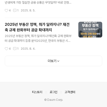
청년 주거안정지원이 필요한 이유청년 1인가구, 사회초년
년생에게 가장 절실한 금융 상품은 무엇일까? 바로 안정적
생, 취업준비생 등은 고정 소득이 없거나 낮은 경우가 많아
인 자산 형성을 도와줄 수 있는 적금 상품이다. 그중에서도
작성시간
4
1
2025. 8. 5.
자립을 위한 주거비용 부담이 매우 큽니다. 특히 수도권 지
최근 뜨거운 관심을 받고 있는 금융 상품이 바로 ‘청년미래
역에서는 전세나 월세 가격이 지속적으로 상..
적금’이다. 청년미래적금은 정부의 청년 자산 형성 지원 정
책 중 하나로, 2025년 기준으로도 많은 청년들에게 실질
2025년 부동산 정책, 뭐가 달라지나? 재건
적인 도움이 되고 있다. 단순히 높은 이율만 제공하는 것이
축 규제 완화부터 공급 확대까지
아니라, 일정 요건을 충족하면 정부 지원금까지 받을 수 있
글 내용
는 구조이기 때문이다.청년미래적금은 특히 일정 소득 이
2025년 부동산 정책, 뭐가 달라지나?재건축 규제 완화부
하의 청년층을 대상으로 하며, 자격 요건만 충족하면 누구
터 공급 확대까지 집중 분석2025년, 한국의 부동산 시장
나 신청 가능하다. 이 상품은 청년적금이라는 이름으로 불
은 또 한 번 커다란 변곡점을 맞이하고 있습니다. 새 정부
작성시간
4
1
2025. 8. 4.
리기도 하며, 종종 청년도약계좌와 비교되곤 한다. 하지만
출범과 함께 재건축 규제 완화, 주택 공급 확대, 금융·세제
두 상품은 근본적인 목적과 지원 구..
개편, 신도시 추진 등 굵직한 정책 변화들이 현실화되고 있
으며, 이는 실수요자와 투자자 모두에게 큰 영향을 주고 있
더보기
습니다. 그렇다면 2025년 부동산 정책은 과거와 비교해
어떤 점이 가장 크게 달라졌을까요?재건축 규제 완화… 안
전진단 패스 시대?2025년 가장 주목받는 정책 중 하나는
바로 재건축 규제의 대폭 완화입니다. 기존에는 30년 이상
된 아파트라도 재건축을 추진하기 위해서는 까다로운 정밀
안전진단을 거쳐야 했습니다. 그러나 이제는 준공 30년 이
의안내
티스토리
로그인
고객센터
상이 된 아파트는 특..
© Daum Corp.