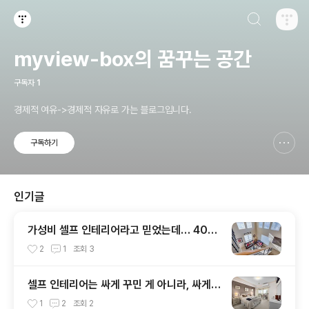
검색하기
티스토리
myview-box의 꿈꾸는 공간
구독자
1
경제적 여유->경제적 자유로 가는 블로그입니다.
구독하기
신고하기 레이어
열기
인기글
가성비 셀프 인테리어라고 믿었는데… 40만
원 날린 조합 공개
2
1
조회
3
셀프 인테리어는 싸게 꾸민 게 아니라, 싸게
망한 거였다
1
2
조회
2