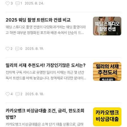
작성시간
3
1
2025. 8. 24.
히 이해하는 것은 매우 중요합니다. 용어 하나를 아느냐 모르느냐에 따라, 대출 금리
에서 손해를 보거나, 투자 수익률에서 큰 차이가 발생하기 때문입니다. 이번 글에서
는 2030 세대가 꼭 알아야 할 금융 용어 20가지를 쉽게 정리하고, 생활 속에서 어
2025 웨딩 촬영 트렌드와 컨셉 비교
떻게 활용할 수 있는지도 함께 알려드리겠습니다.[목차]기본 금융 용어 이해하기 투
글 내용
자 관련 금융 용어 개인 자산 관리 금융 용어 203..
웨딩 스튜디오 촬영 컨셉의 다양화과거에는 웨딩 촬영이라
고 하면 대부분 정형화된 포즈와 배경 속에서 단순히 드레
스와 턱시도를 입고 찍는 방식이 주를 이뤘습니다. 하지만
최근에는 웨딩 스튜디오 촬영 컨셉이 점점 다양화되며, 한
작성시간
2
0
2025. 8. 19.
장의 사진에 담긴 의미와 스토리가 더 중요해지고 있습니
다. 특히 SNS와 블로그에 사진을 공유하는 문화가 확산되
면서, 개성 있고 차별화된 웨딩 촬영을 원하는 예비부부가
밀리의 서재 추천도서! 가장인기많은 도서는?
늘어났습니다. 단순히 ‘예쁘다’라는 표현에 그치는 것이 아
글 내용
니라, 두 사람만의 서사와 감성을 시각적으로 풀어내는 것
전자책 구독 서비스로 유명한 밀리의 서재는 최근 몇 년간
이 핵심으로 자리 잡은 것입니다.웨딩 스튜디오 촬영 컨셉
독서 트렌드를 바꿔 놓았습니다. 정액제로 다양한 분야의
은 크게 클래식, 내추럴, 시네마틱, 모던, 빈티지 등으로 나
책을 무제한으로 읽을 수 있어 독서량을 늘리고 싶은 사람
눌 수 있습니다. 각 컨셉마다 고유한 분위기가 있으며, 예비
들에게 특히 인기가 높습니다. 2025년 현재, 밀리의 서재
작성시간
4
2
2025. 8. 18.
부부의 성향과 어울리는 방향으로 ..
에서 가장 많이 읽히는 추천도서들은 자기계발, 소설, 에세
이 등 다양한 장르에서 고르게 분포하고 있으며, 독자층의
연령대와 관심사에 따라 베스트셀러 순위가 달라지고 있습
카카오뱅크 비상금대출 조건, 금리, 한도조회
니다.목차자기계발서소설분야에세이 자기계발서가장 눈에
방법?
띄는 분야는 자기계발서입니다. 특히 최근에는 ‘자기 효능
글 내용
감’이나 ‘마음 관리’와 관련된 책들이 상위권에 올랐습니다.
카카오뱅크 비상금대출은 소액 단기 대출 상품으로, 급하