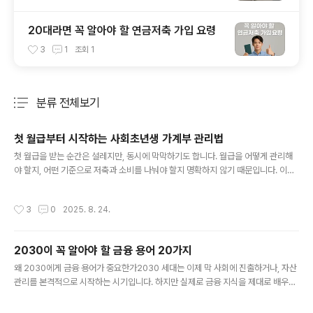
20대라면 꼭 알아야 할 연금저축 가입 요령
3
1
조회
1
분류 전체보기
주요 글 목록
첫 월급부터 시작하는 사회초년생 가계부 관리법
글 내용
첫 월급을 받는 순간은 설레지만, 동시에 막막하기도 합니다. 월급을 어떻게 관리해
야 할지, 어떤 기준으로 저축과 소비를 나눠야 할지 명확하지 않기 때문입니다. 이때
가장 효과적인 방법이 바로 가계부 작성법을 익히는 것입니다. 단순히 돈의 흐름을
기록하는 수준을 넘어서, 체계적으로 관리하고 계획적으로 소비할 수 있게 돕는 역할
작성시간
3
0
2025. 8. 24.
을 합니다. 특히 사회초년생은 아직 재무 습관이 자리잡지 않은 시기이므로 가계부는
‘돈 관리의 나침반’과 같은 존재입니다.[목차]가계부 작성 전 준비 단계 가계부 작성
방법 생활 속 가계부 활용법 사회초년생을 위한 추천 가계부 앱과 도구 1. 가계부 작
2030이 꼭 알아야 할 금융 용어 20가지
성 전 준비 단계1-1. 수입과 지출 구조 파악하기 가계부 작성의 출발점은 본인의 수입
글 내용
과 지출을 정확히 파악하는 것입니다. 월급 외에..
왜 2030에게 금융 용어가 중요한가2030 세대는 이제 막 사회에 진출하거나, 자산
관리를 본격적으로 시작하는 시기입니다. 하지만 실제로 금융 지식을 제대로 배우는
기회는 많지 않습니다. 월급을 받아도 어떻게 저축하고, 어디에 투자하며, 어떤 금융
상품을 선택해야 하는지 헷갈리는 경우가 많습니다. 이때 기본적인 금융 용어를 정확