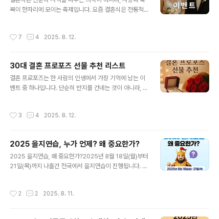
과 법적 이슈를 예의주시하고 있음을 보여줍니다.리플코인
복이 한자리에 모이는 축제입니다. 요즘 결혼식은 전통적
의 최근 흐름2023년 7월, 미국 뉴욕 남부지방법원은 XR
인 절차에서 벗어나, 개성과 감동을 더한 이벤트로 하객과
P의 일부 거래 유형에 대해 ‘증권이 아니다’라는 판결을 내
신랑·신부 모두의 마음에 깊은 인상을 남기고 있습니다. 그
작성시간
7
4
2025. 8. 12.
렸습니다. 이 결정 이후..
렇다면 어떤 이벤트가 결혼식의 분위기를 한층 업그레이드
할 수 있을까요? 최신 트렌드와 함께 알아보겠습니다.1. 감
동을 전하는 영상 편지가장 보편적이면서도 여전히 감동적
30대 결혼 프로포즈 선물 추천 리스트
인 이벤트는 영상 편지입니다. 신랑과 신부가 서로에게 전
글 내용
하는 메시지뿐 아니라, 부모님과 형제, 오랜 친구들의 축하
결혼 프로포즈는 한 사람의 인생에서 가장 기억에 남는 이
영상이 포함되면 감동은 배가됩니다. 특히 연애 시절 사진
벤트 중 하나입니다. 단순히 반지를 건네는 것이 아니라, 상
과 추억 영상을 함께 편집해 상영하면, 하객들은 마치 한 편
대방의 마음을 사로잡고 평생 간직할 추억을 선물하는 순
의 로맨틱 영화 속에 있는 듯한 기분을 느끼게 됩니다. 영상
간이기 때문입니다. 그래서 많은 사람들이 “무엇을 어떻게
작성시간
3
4
2025. 8. 12.
제작이 어렵다면, 스마트폰으로 간..
준비해야 할까?”라는 고민을 하게 됩니다. 오늘은 최신 트
렌드와 실용적인 아이디어를 바탕으로, 결혼 프로포즈 선
물 추천 리스트를 소개하겠습니다.1. 클래식의 정석, 다이아
2025 을지연습, 누가 언제? 왜 중요한가?
몬드 반지결혼 프로포즈 선물의 대표 아이템은 단연 다이
글 내용
아몬드 반지입니다. 여전히 수많은 커플들이 이 전통을 이
2025 을지연습, 왜 중요한가?2025년 8월 18일(월)부터
어가고 있으며, 디자인은 더욱 다양해졌습니다. 최근에는
21일(목)까지 나흘간 전국에서 을지연습이 진행됩니다. 을
‘심플 앤 모던’ 스타일이 인기를 끌고 있습니다. 얇은 밴드
지연습은 전쟁이나 테러, 사이버 공격과 같은 국가 비상 상
에 작은 다이아를 세팅한 미니멀한 반지는 어떤 손 모양에
황에서 국민의 생명과 재산을 지키기 위한 비상대비 훈련
작성시간
2
2
2025. 8. 11.
도 잘 어울립니다. 또한 커스터마이징 ..
입니다. 단순한 군사훈련이 아닌, 국민 모두가 참여하여 국
가 위기 대응 역량을 점검하는 중요한 행사입니다.이번 훈
련은 사이버 공격 대응, 테러 대비, 전시 동원 등 다양한 상