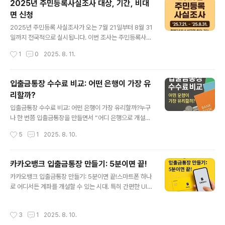
2025년 주민등록사실조사 대상, 기간, 비대
황을 가정하여 진행됩니다. 특히 최근 디지털 환경에서 사
면 신청
이버 위협이 증가하고 있는 만큼, 관련 모의 훈련 비중이 확
글 내용
대되었습니다. 누가 참여하나요?을지연습은 군인이나 공
2025년 주민등록 사실조사가 오는 7월 21일부터 8월 31
무원뿐만 아니라 모든 국민이 함께하는 훈련입니다. 가정,
일까지 전국적으로 실시됩니다. 이번 조사는 주민등록사항
직장, 학교, 공공기관에서 각자의 위치에서 참여해 비상 상
과 실제 거주 사실이 일치하는지 확인하여 행정의 정확성
작성시간
1
0
2025. 8. 11.
황 발생 시 행동 요령을 ..
과 효율성을 높이기 위해 진행됩니다. 세대주뿐 아니라 세
대원도 확인 대상이며, 거주지 변동이나 세대 구성 변경이
있는 경우 반드시 기간 내에 신고해야 합니다. 이번 조사에
입출금통장 수수료 비교: 어떤 은행이 가장 유
서는 현장 조사와 더불어 비대면 참여 방식이 확대됩니다.
리할까?
세대주는 정부24 웹사이트나 모바일 앱에 접속해 본인 인
글 내용
증 후 ‘주민등록 사실조사’ 메뉴에서 세대 구성원 정보를 확
입출금통장 수수료 비교: 어떤 은행이 가장 유리할까?누구
인하고, 이상이 없을 경우 온라인으로 확정할 수 있습니다.
나 한 번쯤 입출금통장을 만들면서 “어디 은행으로 개설해
세대원도 개별적으로 본인 정보를 확인하고 필요 시 정정
야 할까?” 고민해본 경험이 있을 것입니다. 단순히 가까운
작성시간
5
1
2025. 8. 10.
신청이 가능합니다. 이를 통해 행정복지센터를 직접 방문
지점을 선택하거나 주거래 은행만 고집하다가는, 매달 적
하지 않아도 대부분의 절차를 처리할..
잖은 수수료를 낭비할 수 있다는 사실을 아시나요? 최근 구
글 검색 트렌드에서도 ‘입출금통장 수수료 비교’ 키워드가
카카오뱅크 입출금통장 만들기: 5분이면 끝!
꾸준히 상위에 랭크될 만큼 많은 사람들이 가장 유리한 통
글 내용
카카오뱅크 입출금통장 만들기: 5분이면 끝!스마트폰 하나
장을 찾고자 하고 있습니다. 그렇다면 어떤 은행의 입출금
로 어디서든 계좌를 개설할 수 있는 시대. 특히 간편한 UI와
통장이 수수료 측면에서 가장 유리할까요?먼저 주요 시중
혜택으로 많은 사람들이 찾는 카카오뱅크 입출금통장은 사
은행의 기본 정책부터 살펴보면, KB국민은행과 우리은행,
회초년생부터 직장인, 주부까지 필수 금융 아이템으로 자
신한은행, 하나은행 등 전통적인 은행들은 월 급여이체 실
작성시간
3
1
2025. 8. 10.
리 잡았습니다. 실제로 구글 검색 트렌드를 살펴보면 ‘카카
적이나 자동이체 3건 이상 등 일정 조건을 충족해야 이체