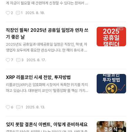
밀리의 서재 인기 도서 중 하나로는 꾸준히 독자들에게 사
게 자금이 필요할 때 간편하게 신청할 수 있다는 점에서 많
랑받는 『아주 작은 습관의 힘』 같은 책이 있으며, 목표 달성
은 분들이 찾는 금융 서비스입니다. 24시간 모바일 앱으로
작성시간
2
1
2025. 8. 18.
방법이나 꾸준한 성장을 다룬 ..
신청 가능하며, 직장인뿐 아니라 대학생, 프리랜서, 주부 등
일정 조건을 충족하면 누구나 이용할 수 있습니다.카카오
뱅크 비상금대출 조건은 만 19세 이상 대한민국 국민은 누
직장인 필독! 2025년 공휴일 일정과 연차 쓰
구나 신청할 수 있습니다. 또한 통신사 본인 인증 및 카카오
기 좋은 날
뱅크 계좌를 보유하고 있어야 하며, 별도의 소득 증빙이 없
글 내용
어도 신청이 가능합니다.금리 측면에서 카카오뱅크 비상금
2025년도 공휴일과 대체공휴일 일정은 직장인, 학생, 자
대출은 일반 중금리 대출보다 상대적으로 낮은 편으로 책
영업자 모두에게 중요한 관심사입니다. 한 해의 휴식과 여
정됩니다. 2025년 기준으로 최저 연 5%대에서 시작하며,
행 계획을 어떻게 짤지, 또 언제 연차를 활용하면 황금연휴
작성시간
7
3
2025. 8. 17.
개인의 신용점수와 금융 거래 이력에 따라 차등 적용됩니
를 만들 수 있을지가 달려 있기 때문입니다. 이번 글에서는
다. 신용평가사 데이터를 기반으로..
2025년도 공휴일 전체 일정과 2025 대체공휴일 적용 여
부를 꼼꼼하게 정리해 드립니다. 특히 주말과 겹치는 공휴
XRP 리플코인 시세 전망, 투자방법
일은 대체공휴일로 지정되어 실제 쉴 수 있는 날이 늘어나
글 내용
리플코인(XRP)은 암호화폐 시장에서 독특한 위치를 차지
기 때문에, 이를 잘 알아두면 효율적인 일정 관리가 가능합
하고 있습니다. 대부분의 코인이 ‘탈중앙화’를 핵심 가치로
니다. 먼저 2025년은 총 66일의 공휴일이 주어집니다. 주
내세우는 것과 달리, 리플은 은행과 금융기관과의 협업을
말과 겹치는 휴일이 있긴 하지만, 대체공휴일 제도가 적용
통해 국제 송금 네트워크를 구축하고 있다는 점에서 차별
되면서 실제 체감할 수 있는 휴식일은 더욱 늘어납니다. 법
작성시간
6
1
2025. 8. 13.
화됩니다. 이러한 특성 때문에 리플코인의 시세는 전통 금
정 공휴일뿐만 아니라 설날, 추석 같은 명절 연휴도 적절하
융권의 움직임과 각국 규제 환경에 큰 영향을 받습니다. 최
게 배치되어 있어, 장거..
근 구글 검색 결과를 살펴보면, “리플코인 시세”, “XRP 전
잊지 못할 결혼식 이벤트, 이렇게 준비하세요
망”, “리플 SEC 소송 결과”와 같은 키워드가 상위에 랭크
글 내용
되어 있으며, 이는 시장 참여자들이 단기·중장기 가격 흐름
결혼식은 단순히 서약을 나누는 의식이 아니라, 사랑과 축