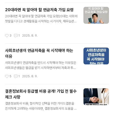
오뱅크 통장 개설’은 꾸준히 상위권을 차지하고 있는데요.
수수료와 ATM 출금 수수료를 면제받을 ..
오늘은 카카오뱅크 입출금통장을 5분 만에 만드는 방법과
20대라면 꼭 알아야 할 연금저축 가입 요령
개설 팁을 자세히 알려드리겠습니다.카카오뱅크 입출금통
글 내용
장 개설은 모바일 전용으로 진행되기 때문에, 은행에 직접
20대라면 꼭 알아야 할 연금저축 가입 요령20대는 사회에
가지 않아도 됩니다. 준비물은 스마트폰, 본인 명의의 신분
첫발을 디디고 경제활동을 시작하는 시기이자, 재무습관이
증, 본인 명의로 된 타 금융기관 계좌번호 이렇게 단 세 가
자리 잡는 결정적인 시기입니다. 이때 연금저축을 시작한
지입니다. 카카오뱅크 앱을 실행해 회원가입 후 ‘입출금통
다면 노후를 위한 가장 강력한 자산을 마련할 수 있습니다.
작성시간
3
1
2025. 8. 9.
장 개설하기’를 누르면 간단한 본인인..
하지만 무턱대고 가입했다가는 불필요한 수수료나 제한으
로 오히려 손해를 볼 수도 있습니다. 따라서 20대라면 꼭
알아야 할 연금저축 가입 요령을 꼼꼼히 숙지한 후 시작하
사회초년생이 연금저축을 꼭 시작해야 하는
는 것이 중요합니다. 먼저 20대는 연금저축의 시간 가치를
이유
최대한 활용할 수 있는 나이입니다. 연금저축은 복리 상품
글 내용
이기 때문에 일찍 가입할수록 적은 돈으로도 큰 자산을 만
사회초년생이 연금저축을 반드시 시작해야 하는 이유많은
들 수 있습니다. 예를 들어 25세에 매달 20만 원씩 납입하
사회초년생들은 월급을 받기 시작하면서부터 저축과 투자
면, 35세에 시작한 경우보다 같은 금액이라도 만기 자산이
를 고민합니다. 그러나 대부분 단기적인 적금이나 예금, 혹
작성시간
5
1
2025. 8. 9.
수천만 원 차이날 수 있습니다..
은 주식 투자에만 관심을 가지는 경우가 많습니다. 그 이유
는 노후 준비가 너무 먼 이야기처럼 느껴지기 때문입니다.
하지만 사회초년생일수록 연금저축을 빨리 시작해야 하는
결혼정보회사 등급별 비용 공개! 가입 전 필수
이유는 분명합니다. 특히 젊은 시절에 시작한 연금저축은
체크 사항
적은 금액으로도 긴 시간 복리 효과를 누릴 수 있어, 노후
글 내용
자산의 차이를 크게 만들어주기 때문입니다. 첫째, 사회초
결혼정보회사 비용, 합리적인 선택을 위한 가이드결혼을
년생에게는 시간이라는 최고의 자산이 있습니다. 연금저축
진지하게 고려하는 사람이라면, 결혼정보회사의 도움을 받
의 가장 큰 장점은 복리 효과를 최대화할 수 있다는 점인데,
는 것이 하나의 현실적인 선택지가 될 수 있습니다. 하지만