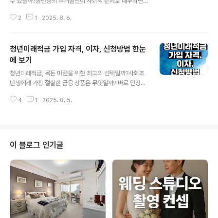
수 있을까?청년층의 주거불안이 사회적 문제로 대두되면
서 정부는 다양한 방식의 청년 주거안정지원 정책을 마련
2
1
2025. 8. 6.
해 시행하고 있습니다. 특히 고물가, 고금리 시대에 청년층
의 독립과 자립을 돕기 위한 실질적인 주거지원이 강조되
고 있으며, 이는 단순한 임대주택 제공을 넘어서 금융지원,
청년미래적금 가입 자격, 이자, 신청방법 한눈
주거비 보조, 공공임대 확대, 지자체별 맞춤형 사업 등으로
세분화되고 있습니다. 이 글에서는 현재 시행 중인 주요 청
에 보기
글 내용
년 주거안정지원 정책과 그 활용법을 정리해드리겠습니다.
청년미래적금, 목돈 마련을 위한 최고의 선택일까?사회초
청년 주거안정지원이 필요한 이유청년 1인가구, 사회초년
년생에게 가장 절실한 금융 상품은 무엇일까? 바로 안정적
생, 취업준비생 등은 고정 소득이 없거나 낮은 경우가 많아
인 자산 형성을 도와줄 수 있는 적금 상품이다. 그중에서도
자립을 위한 주거비용 부담이 매우 큽니다. 특히 수도권 지
4
1
2025. 8. 5.
최근 뜨거운 관심을 받고 있는 금융 상품이 바로 ‘청년미래
역에서는 전세나 월세 가격이 지속적으로 상..
적금’이다. 청년미래적금은 정부의 청년 자산 형성 지원 정
책 중 하나로, 2025년 기준으로도 많은 청년들에게 실질
적인 도움이 되고 있다. 단순히 높은 이율만 제공하는 것이
아니라, 일정 요건을 충족하면 정부 지원금까지 받을 수 있
이 블로그 인기글
는 구조이기 때문이다.청년미래적금은 특히 일정 소득 이
하의 청년층을 대상으로 하며, 자격 요건만 충족하면 누구
나 신청 가능하다. 이 상품은 청년적금이라는 이름으로 불
리기도 하며, 종종 청년도약계좌와 비교되곤 한다. 하지만
두 상품은 근본적인 목적과 지원 구..