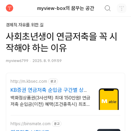
검색하기
myview-box의 꿈꾸는 공간
티스토리
경제적 자유를 위한 길
사회초년생이 연금저축을 꼭 시
작해야 하는 이유
myview6799
2025. 8. 9. 09:59
http://m.kbsec.com
광고
KB증권 연금저축 순입금 구간별 상품
권 혜택
백화점상품권(3사선택) 최대 150만원! 연금
저축 순입금(이전) 혜택(조건충족시) 최초
신규고객이라면 연금저축 ETF 쿠폰 3만원
혜택 제공 (조건 충족 시)
https://binsmate.com
광고