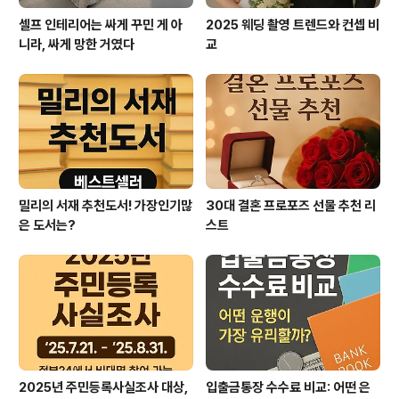
셀프 인테리어는 싸게 꾸민 게 아
2025 웨딩 촬영 트렌드와 컨셉 비
니라, 싸게 망한 거였다
교
밀리의 서재 추천도서! 가장인기많
30대 결혼 프로포즈 선물 추천 리
은 도서는?
스트
2025년 주민등록사실조사 대상,
입출금통장 수수료 비교: 어떤 은