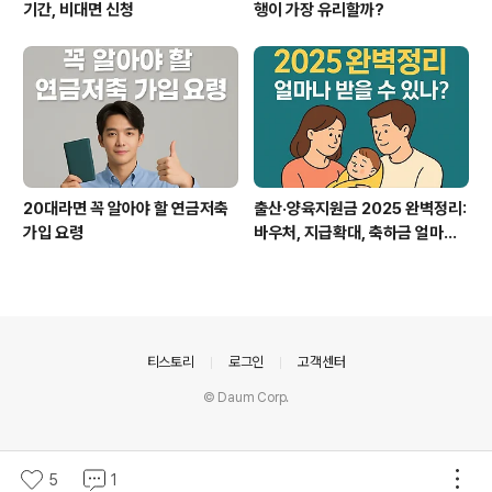
기간, 비대면 신청
행이 가장 유리할까?
20대라면 꼭 알아야 할 연금저축
출산·양육지원금 2025 완벽정리:
가입 요령
바우처, 지급확대, 축하금 얼마까
지?
의안내
티스토리
로그인
고객센터
© Daum Corp.
5
1