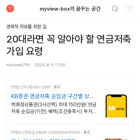
검색하기
myview-box의 꿈꾸는 공간
티스토리
경제적 자유를 위한 길
20대라면 꼭 알아야 할 연금저축
가입 요령
myview6799
2025. 8. 9. 17:05
http://m.kbsec.com
광고
KB증권 연금저축 순입금 구간별 상품
권 혜택
백화점상품권(3사선택) 최대 150만원! 연금
저축 순입금(이전) 혜택(조건충족시) 투자할
수록 높아지는 당첨확률! 상품권 추첨 이벤트
확인하기
https://blog.naver.com/insurenote
광고