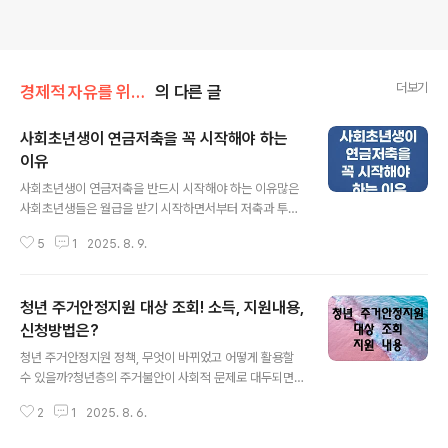
더보기
경제적 자유를 위한 길
의 다른 글
사회초년생이 연금저축을 꼭 시작해야 하는
이유
글 내용
사회초년생이 연금저축을 반드시 시작해야 하는 이유많은
사회초년생들은 월급을 받기 시작하면서부터 저축과 투자
를 고민합니다. 그러나 대부분 단기적인 적금이나 예금, 혹
5
1
2025. 8. 9.
은 주식 투자에만 관심을 가지는 경우가 많습니다. 그 이유
는 노후 준비가 너무 먼 이야기처럼 느껴지기 때문입니다.
하지만 사회초년생일수록 연금저축을 빨리 시작해야 하는
청년 주거안정지원 대상 조회! 소득, 지원내용,
이유는 분명합니다. 특히 젊은 시절에 시작한 연금저축은
적은 금액으로도 긴 시간 복리 효과를 누릴 수 있어, 노후
신청방법은?
글 내용
자산의 차이를 크게 만들어주기 때문입니다. 첫째, 사회초
청년 주거안정지원 정책, 무엇이 바뀌었고 어떻게 활용할
년생에게는 시간이라는 최고의 자산이 있습니다. 연금저축
수 있을까?청년층의 주거불안이 사회적 문제로 대두되면
의 가장 큰 장점은 복리 효과를 최대화할 수 있다는 점인데,
서 정부는 다양한 방식의 청년 주거안정지원 정책을 마련
이는 원금과 이자가 함께 불어나면서 시간이 지날수록 성
2
1
2025. 8. 6.
해 시행하고 있습니다. 특히 고물가, 고금리 시대에 청년층
장 곡선이 기하급수적으로 올라가는 구조입니다..
의 독립과 자립을 돕기 위한 실질적인 주거지원이 강조되