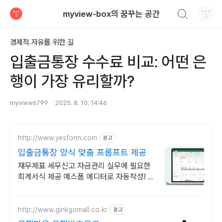
검색하기
myview-box의 꿈꾸는 공간
티스토리
경제적 자유를 위한 길
입출금통장 수수료 비교: 어떤 은
행이 가장 유리할까?
myview6799
2025. 8. 10. 14:46
http://www.yesform.com
광고
입출금통장 양식 맞춤 프롬프트 제공
재무제표 세무신고 자금관리 실무에 필요한
회계서식 제공 예스폼 에디터로 자동작성! 모
바일에서도 가능
http://www.ginkgomall.co.kr
광고