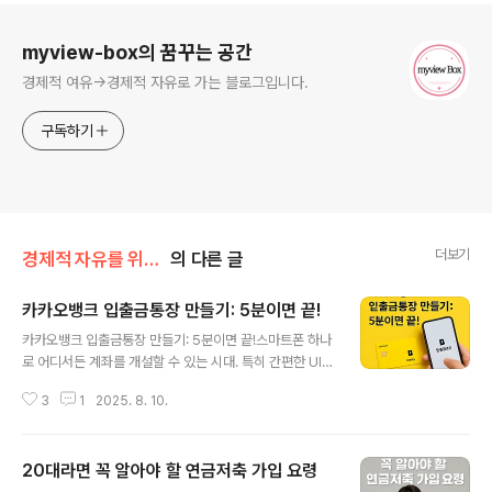
로그 정보
myview-box의 꿈꾸는 공간
경제적 여유->경제적 자유로 가는 블로그입니다.
구독하기
더보기
경제적 자유를 위한 길
의 다른 글
카카오뱅크 입출금통장 만들기: 5분이면 끝!
글 내용
카카오뱅크 입출금통장 만들기: 5분이면 끝!스마트폰 하나
로 어디서든 계좌를 개설할 수 있는 시대. 특히 간편한 UI와
혜택으로 많은 사람들이 찾는 카카오뱅크 입출금통장은 사
3
1
2025. 8. 10.
회초년생부터 직장인, 주부까지 필수 금융 아이템으로 자
리 잡았습니다. 실제로 구글 검색 트렌드를 살펴보면 ‘카카
오뱅크 통장 개설’은 꾸준히 상위권을 차지하고 있는데요.
20대라면 꼭 알아야 할 연금저축 가입 요령
오늘은 카카오뱅크 입출금통장을 5분 만에 만드는 방법과
글 내용