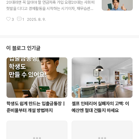
개설 팁을 자세히 알려드리겠습니다.카카오뱅크 입출금통
20대라면 꼭 알아야 할 연금저축 가입 요령20대는 사회에
장 개설은 모바일 전용으로 진행되기 때문에, 은행에 직접
첫발을 디디고 경제활동을 시작하는 시기이자, 재무습관이
가지 않아도 됩니다. 준비물은 스마트폰, 본인 명의의 신분
자리 잡는 결정적인 시기입니다. 이때 연금저축을 시작한
증, 본인 명의로 된 타 금융기관 계좌번호 이렇게 단 세 가
3
1
2025. 8. 9.
다면 노후를 위한 가장 강력한 자산을 마련할 수 있습니다.
지입니다. 카카오뱅크 앱을 실행해 회원가입 후 ‘입출금통
하지만 무턱대고 가입했다가는 불필요한 수수료나 제한으
장 개설하기’를 누르면 간단한 본인인..
로 오히려 손해를 볼 수도 있습니다. 따라서 20대라면 꼭
알아야 할 연금저축 가입 요령을 꼼꼼히 숙지한 후 시작하
는 것이 중요합니다. 먼저 20대는 연금저축의 시간 가치를
이 블로그 인기글
최대한 활용할 수 있는 나이입니다. 연금저축은 복리 상품
이기 때문에 일찍 가입할수록 적은 돈으로도 큰 자산을 만
들 수 있습니다. 예를 들어 25세에 매달 20만 원씩 납입하
면, 35세에 시작한 경우보다 같은 금액이라도 만기 자산이
수천만 원 차이날 수 있습니다..
학생도 쉽게 만드는 입출금통장｜
셀프 인테리어 실패자의 고백: 이
준비물부터 개설 방법까지
예산엔 절대 건들지 마세요