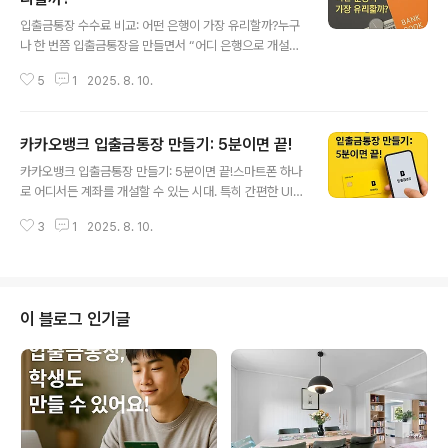
글 내용
입출금통장 수수료 비교: 어떤 은행이 가장 유리할까?누구
나 한 번쯤 입출금통장을 만들면서 “어디 은행으로 개설해
야 할까?” 고민해본 경험이 있을 것입니다. 단순히 가까운
5
1
2025. 8. 10.
지점을 선택하거나 주거래 은행만 고집하다가는, 매달 적
잖은 수수료를 낭비할 수 있다는 사실을 아시나요? 최근 구
글 검색 트렌드에서도 ‘입출금통장 수수료 비교’ 키워드가
카카오뱅크 입출금통장 만들기: 5분이면 끝!
꾸준히 상위에 랭크될 만큼 많은 사람들이 가장 유리한 통
글 내용
장을 찾고자 하고 있습니다. 그렇다면 어떤 은행의 입출금
카카오뱅크 입출금통장 만들기: 5분이면 끝!스마트폰 하나
통장이 수수료 측면에서 가장 유리할까요?먼저 주요 시중
로 어디서든 계좌를 개설할 수 있는 시대. 특히 간편한 UI와
은행의 기본 정책부터 살펴보면, KB국민은행과 우리은행,
혜택으로 많은 사람들이 찾는 카카오뱅크 입출금통장은 사
신한은행, 하나은행 등 전통적인 은행들은 월 급여이체 실
3
1
2025. 8. 10.
회초년생부터 직장인, 주부까지 필수 금융 아이템으로 자
적이나 자동이체 3건 이상 등 일정 조건을 충족해야 이체
리 잡았습니다. 실제로 구글 검색 트렌드를 살펴보면 ‘카카
수수료와 ATM 출금 수수료를 면제받을 ..
오뱅크 통장 개설’은 꾸준히 상위권을 차지하고 있는데요.
오늘은 카카오뱅크 입출금통장을 5분 만에 만드는 방법과
개설 팁을 자세히 알려드리겠습니다.카카오뱅크 입출금통
이 블로그 인기글
장 개설은 모바일 전용으로 진행되기 때문에, 은행에 직접
가지 않아도 됩니다. 준비물은 스마트폰, 본인 명의의 신분
증, 본인 명의로 된 타 금융기관 계좌번호 이렇게 단 세 가
지입니다. 카카오뱅크 앱을 실행해 회원가입 후 ‘입출금통
장 개설하기’를 누르면 간단한 본인인..