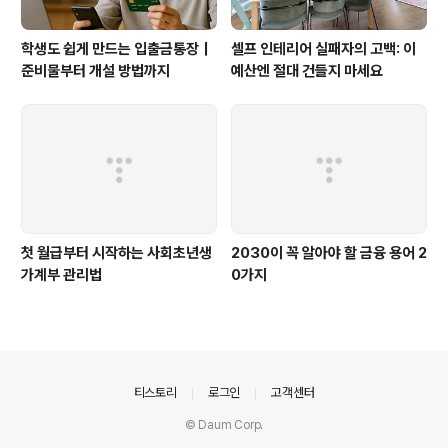
학생도 쉽게 만드는 입출금통장｜
셀프 인테리어 실패자의 고백: 이
준비물부터 개설 방법까지
예산엔 절대 건들지 마세요
첫 월급부터 시작하는 사회초년생
2030이 꼭 알아야 할 금융 용어 2
가계부 관리법
0가지
의안내
티스토리
로그인
고객센터
© Daum Corp.