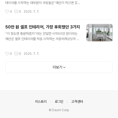
로워 보였다.인터넷 최저가로 자재를 구매했고,배송비를
테리어를 시작하는 대부분의 사람들은“예산이 적으면 감
아끼기 위해 자가 픽업도 마다하지 않았다.조립 가구, 시트
성도 적어질 것”이라고 생각한다.하지만 실제로 셀프 인테
작성시간
4
0
2025. 7. 7.
지 도배, 커튼, 조명 교체 등소비된 금액은 전문가 견적보다
리어에서 가장 중요한 요소는금액의 크기보다는 그 금액을
확실히 낮았다.하지만 ‘꾸미는 일’..
어디에 어떻게 배분하느냐는 판단력이다.실제 예산 100만
원을 들였지만 실패한 사람도 있고,20만 원으로도 만족스
50만 원 셀프 인테리어, 가장 후회했던 3가지
러운 결과를 얻은 사람도 존재한다.이 둘의 차이는 예산의
글 내용
“이 정도면 충분하겠지”라는 안일한 시작50만 원이라는
규모가 아니라, 구성이 갖춘 전략의 밀도에 있다.나는 수많
예산은 셀프 인테리어를 처음 시작하는 사람에게상당히 현
은 셀프 인테리어 후기를 분석하면서실패한 사례일수록 전
실적이고, 충분해 보이는 금액이다.실제로도 많은 블로그
체를 얕게 바꾸려는 경향이 강했고,성공한 사례일수록 하
나 영상에서“50만 원으로 감성 원룸 만들기”, “자취방 리
나의 기능이나 테마에 집중해서 투자한 특징이 있었다.특
작성시간
0
0
2025. 7. 7.
모델링 예산 50만 원” 같은 콘텐츠가 쏟아진다.나도 그런
히 예산 구간이 작아질수록 더 정확한 우선순위가 요구된
콘텐츠에 영향을 받아“과하지 않으면서도 변화가 있는 공
다.그렇기 때문에 예산 구간별로 어떤 요소에 투자하고,..
간”을 만들 수 있을 거라 믿었다.가구는 조립 제품으로, 도
더보기
배는 시트지로, 조명은 감성등으로 구성하면딱 맞춰 사용
할 수 있을 것 같았다.초반엔 모든 게 계획대로 진행되는 것
처럼 보였다.필요한 제품들을 하나씩 주문했고,비교적 합
리적인 가격의 상품을 선별해 넣으며예산표를 채워나갔다.
하지만 작업이 본격적으로 시작되자,현실은 계획보다 훨씬
빠르게 벽에 부딪히기 시작했다.내가 후회한 ..
의안내
티스토리
로그인
고객센터
© Daum Corp.