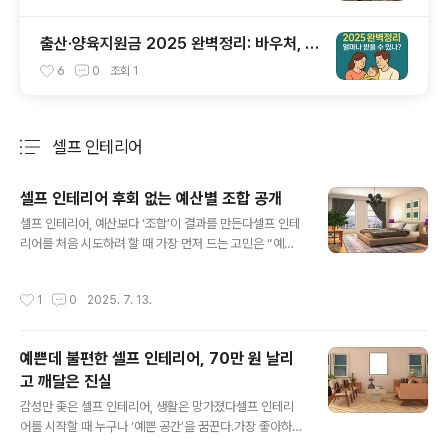
출산·양육지원금 2025 완벽정리: 바우처, 지
급확대, 축하금 얼마까지?
6
0
조회
1
셀프 인테리어
분류 전체보기
주요 글 목록
셀프 인테리어 후회 없는 예산별 조합 공개
글 내용
셀프 인테리어, 예산보다 ‘조합’이 결과를 만든다셀프 인테
리어를 처음 시도하려 할 때 가장 먼저 드는 고민은 “예산
을 얼마나 잡아야 하지?”일 것이다.하지만 진짜 중요한 질
문은 그 다음이다.“이 예산으로 어떤 조합으로 구성해야 가
작성시간
1
0
2025. 7. 13.
장 후회가 없을까?”단순히 얼마를 쓰느냐보다, 어떤 항목
을 먼저 바꾸고 무엇은 나중에 미뤄야 할지를 판단하는 ‘우
선순위 조합’이 셀프 인테리어의 성패를 결정한다.나는 지
예쁜데 불편한 셀프 인테리어, 70만 원 날리
금까지 30만 원부터 100만 원까지 다양한 예산으로 셀프
고 깨달은 진실
인테리어를 경험해봤고, 그 과정에서 수많은 시행착오도
글 내용
겪었다.감성적인 소품부터 시작해서 실패했던 적도 있었
감성만 좇은 셀프 인테리어, 생활은 망가졌다셀프 인테리
고, 실용성 위주로 접근해 후회 없는 결과를 만든 적도 있었
어를 시작할 때 누구나 ‘예쁜 공간’을 꿈꾼다.가장 좋아하는
다.중요한 건 예산이 많고 적음의 문제가 아니라, 같은 금액
톤의 벽지, 따뜻한 무드등, 감성적인 커튼과 러그, 내 취향