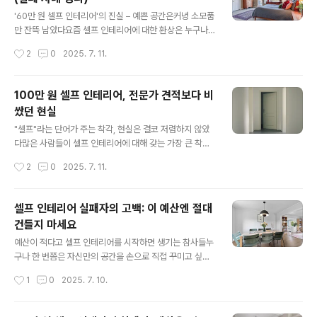
고 믿었고, “40만 원이면 충분하겠지”라는 확신으로 셀프
글 내용
인테리어에 도전했다.하지만 현실은 달랐다. 모든 구매가
'60만 원 셀프 인테리어'의 진실 – 예쁜 공간은커녕 소모품
실수였다고 단정할 순 없지만, 결과적으로는 공간에 남은
만 잔뜩 남았다요즘 셀프 인테리어에 대한 환상은 누구나
게 거의 없었다. 구조를 고려하지 않은 감성 가구, 실용성
한 번쯤 품게 된다. SNS와 유튜브에 넘쳐나는 ‘내 방 꾸미
작성시간
2
0
2025. 7. 11.
없는 조명, 사이즈 미스 난 커튼, 그리고 부자재까지. 처음
기 브이로그’, ‘혼자서도 충분한 셀프 인테리어’ 콘텐츠를
엔 ‘잘 샀다’고 느꼈던..
보다 보면, 당장이라도 드릴을 들고 벽지를 붙이고 싶어진
다. 나 역시 그렇게 시작했다. 평범한 방을 내 취향대로 바
100만 원 셀프 인테리어, 전문가 견적보다 비
꾸고 싶다는 단순한 욕망이 그 출발점이었다. 그리고 예산
쌌던 현실
은 60만 원.내 생각에 이 정도면 충분하리라 믿었다. 벽지
글 내용
나 조명, 커튼과 러그, 간단한 데코 소품까지 감성적으로 구
"셀프"라는 단어가 주는 착각, 현실은 결코 저렴하지 않았
성하면, 공간은 전혀 다른 모습으로 탈바꿈할 거라 기대했
다많은 사람들이 셀프 인테리어에 대해 갖는 가장 큰 착각
다.하지만 결과는 한마디로 “예산의 절반 이상이 소모품으
은 ‘비용이 적게 든다’는 생각이다. 나 역시 그렇게 믿었다.
작성시간
2
0
2025. 7. 11.
로 사라지고, 공간은 오히려 더 복잡해졌다”는 말이 정확했
전문가에게 맡기면 인건비가 추가되니, 내가 직접 하면 절
다. 전체 금액 중 ..
반 이상 절약할 수 있을 거라 확신했다. 더군다나 최근 유튜
브와 블로그에서 ‘셀프 인테리어 100만 원 완성!’ 같은 제
셀프 인테리어 실패자의 고백: 이 예산엔 절대
목의 콘텐츠가 넘쳐나니, 나도 당연히 그렇게 될 거라 생각
건들지 마세요
했다.그러나 결론부터 말하자면, 나는 셀프 인테리어로 총
글 내용
107만 원을 썼고, 이후 전문가에게 똑같은 범위의 시공 견
예산이 적다고 셀프 인테리어를 시작하면 생기는 참사들누
적을 받아보니 89만 원이었다. 즉, 나는 더 많은 돈을 쓰고
구나 한 번쯤은 자신만의 공간을 손으로 직접 꾸미고 싶다
도, 더 낮은 퀄리티의 결과를 얻었다는 의미다. 직접 시간을
는 생각을 한다. 매일 퇴근 후 돌아오는 집이 조금만 더 따
작성시간
1
0
2025. 7. 10.
들이고, 체력을 쓰고, 스트레스를 감내한 대가로는 너무나
뜻했으면, 내 취향이 반영된 침실에서 아침을 맞이하고 싶
도 허무한 ..
다는 바람은 생각보다 흔하다. 나 역시 그런 평범한 소망을
품고 셀프 인테리어에 도전했다. 그러나 내 선택은 너무나