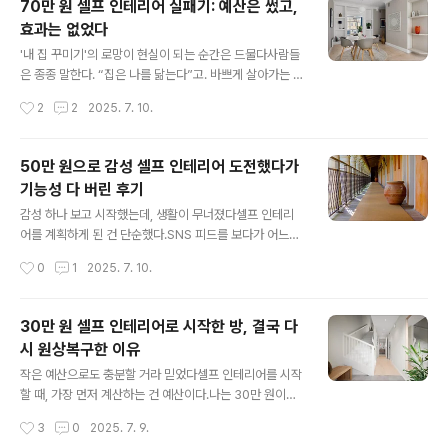
70만 원 셀프 인테리어 실패기: 예산은 썼고,
도 안이했고, 예산은 치명적으로 부족했다.그때 나는 40만
효과는 없었다
원 정도면 충분하리라 믿었다. 인터넷 쇼핑몰에서는 저렴
글 내용
한 인테리어 용품이 넘쳐났고, 유튜브와 블로그에는 ‘가성
'내 집 꾸미기'의 로망이 현실이 되는 순간은 드물다사람들
비 셀프 인테리어’ 콘텐츠가 홍수를 이뤘다. 그들이 해낸 것
은 종종 말한다. “집은 나를 닮는다”고. 바쁘게 살아가는 일
처럼 나도 할 수 있을 거라 생각했다. 하지만 결과는 상상과
상 속에서 집이라는 공간은 단순히 휴식을 취하는 곳을 넘
작성시간
2
2
2025. 7. 10.
는 정반대였다. 내가 감당할 수 있는 범위는 단순한 소품 교
어서, 내 삶의 취향과 방향성을 반영하는 중요한 장소가 된
체 정도였으며, 공간 자체의 ..
다. 그래서일까. SNS를 보면 너도나도 셀프 인테리어에 도
전하고, 손재주 하나로 분위기를 확 바꿔놓은 사람들의 이
50만 원으로 감성 셀프 인테리어 도전했다가
야기가 넘쳐난다. 나 역시 그 열풍에 조용히 휩쓸렸고, 그렇
기능성 다 버린 후기
게 '70만 원'이라는 예산을 들여 셀프 인테리어에 도전했
글 내용
다.하지만 결론부터 말하자면, 결과는 실패였다. 분명 계획
감성 하나 보고 시작했는데, 생활이 무너졌다셀프 인테리
은 촘촘했다. 리모델링까지는 아니더라도, 벽지 하나 바꾸
어를 계획하게 된 건 단순했다.SNS 피드를 보다가 어느
고, 가구 위치 조정하고, 소품 몇 가지로 감성적인 공간을
날,은은한 조명 아래 따뜻한 우드톤 가구와흰 커튼이 바람
작성시간
0
1
2025. 7. 10.
만들 수 있을 거라 생각했다. 유튜브에서 수십 편의 셀프 인
에 살짝 날리는 그 ‘감성’이 너무도 탐났다.“나도 이렇게 꾸
테리어 영상을 참고했..
미고 싶다”는 욕구는하루 만에 50만 원짜리 쇼핑 리스트
를 만들게 했다.수납장, 러그, 커튼, 조명, 소품…예산 안에
30만 원 셀프 인테리어로 시작한 방, 결국 다
서 최대한 감성을 담겠다는 계획이었다.그 당시 나는 기능
시 원상복구한 이유
성보다 분위기를 더 중요하게 여겼다.침대 옆 협탁이 불편
글 내용
해도,책상이 좁아도 괜찮다고 생각했다.일단 예쁘면 됐고,
작은 예산으로도 충분할 거라 믿었다셀프 인테리어를 시작
카메라로 찍었을 때 만족스러운 장면이 나온다면그 공간에
할 때, 가장 먼저 계산하는 건 예산이다.나는 30만 원이라
서 살아가는 건 자연스럽게 익숙해질 거라 믿었다.그 믿음
는 비교적 적은 비용으로도내 공간에 분명한 변화를 줄 수
작성시간
3
0
2025. 7. 9.
은 고작 일주일을 넘기지 못했다.감성은 있었지만, 실용성
있다고 믿었다.유튜브 영상이나 블로그 후기만 봐도20~3