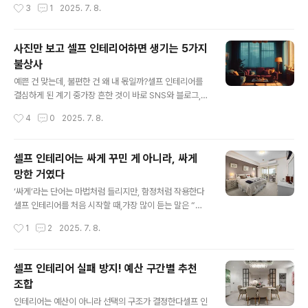
작성시간
3
1
2025. 7. 8.
치 못한 불편, 손해, 후회를 모두 경험했다..
체하고,원목 느낌의 가구로 통일성을 맞추며인스타그램에
서 보던 공간처럼 바꿔보고 싶었다.총예산 70만 원.자재는
온라인 최저가로 맞추고,시공은 모두 혼자 진행했다.물론
사진만 보고 셀프 인테리어하면 생기는 5가지
처음엔 뿌듯했다.사진도 예쁘게 나왔고, 주변의 반응도 긍
불상사
정적이었다.하지만 감성은 며칠뿐이었다.생활이 시작되고
글 내용
시간이 흐르자,공간의 문제들이 하나둘 드러나기 시작했
예쁜 건 맞는데, 불편한 건 왜 내 몫일까?셀프 인테리어를
다.어딘가 모르게 불편했고,청소가 어려워졌고,조금씩 쌓
결심하게 된 계기 중가장 흔한 것이 바로 SNS와 블로그,
인 피로가 생활의 질까지 건드리기 시작했다.그리고 셀프
유튜브에서 본‘예쁜 인테리어 사진’이다.나 역시 그런 사진
작성시간
4
0
2025. 7. 8.
인테리어를 시작한 지 3개월째 되는 날,나는 결심했다.‘이
을 보고“저 정도는 나도 꾸밀 수 있겠다”는 확신을 갖고 시
제 다시 원래대로 돌리자.’누군가에겐 이상하게 들릴 ..
작했다.비슷한 조명, 같은 커튼, 비슷한 가구를 사서내 공간
에 그대로 옮겨 놓기만 하면마치 카페 같은 방이 완성될 거
셀프 인테리어는 싸게 꾸민 게 아니라, 싸게
라는 기대가 있었다.하지만 실제로 셀프 인테리어를 진행
망한 거였다
하면서사진과 현실 사이에는 눈에 보이지 않는 벽이 있다
글 내용
는 사실을 깨달았다.화면 속 공간은 늘 깔끔하고, 정갈하고,
‘싸게’라는 단어는 마법처럼 들리지만, 함정처럼 작용한다
감성적이다.그러나 현실의 공간은 다르다.벽의 상태, 빛의
셀프 인테리어를 처음 시작할 때,가장 많이 듣는 말은 “직
방향, 방의 구조, 생활 동선, 습도, 소음 등사진엔 드러나지
접 하면 싸게 끝낼 수 있다”는 말이다.누구나 전문가에게
작성시간
1
2
2025. 7. 8.
않는 요소들이 너무나 많다.결국 나는 사진만 믿고 셀프 인
맡기는 비용이 부담스럽기 때문에‘스스로 인테리어를 하면
테리어를 진행한 ..
인건비가 줄어든다’는 말은마치 정답처럼 들린다.나 역시
그 말을 믿고 시작했다.30만 원, 50만 원, 70만 원…최대
셀프 인테리어 실패 방지! 예산 구간별 추천
한 적은 예산으로 최대의 효과를 내보겠다는 의지가 있었
조합
다.그리고 유튜브 영상과 블로그 후기들을 참고하며‘가성
글 내용
비 인테리어’라는 목표를 설정했다.초반에는 모든 게 순조
인테리어는 예산이 아니라 선택의 구조가 결정한다셀프 인