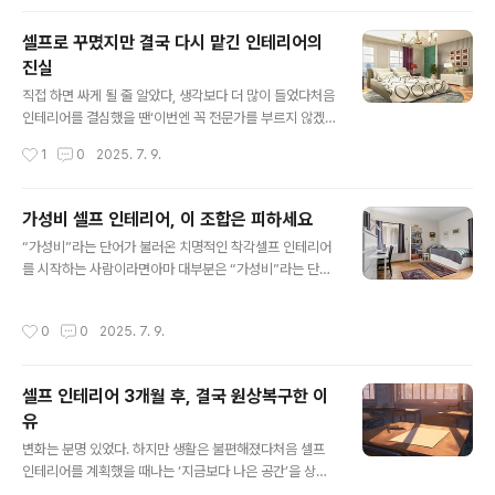
이 없었던 셀프 인테리어는생활을 불편하..
0만 원으로 완전히 달라진 자취방 사례들이 넘쳐났고,나
역시 비슷한 감성, 비슷한 구조,비슷한 아이템으로 같은 결
셀프로 꾸몄지만 결국 다시 맡긴 인테리어의
과를 낼 수 있을 거라 생각했다.처음엔 의욕이 가득했다.화
진실
이트 톤 시트지, 조립형 수납 가구, 플로어 무드등,암막 커
글 내용
튼과 작은 러그까지.30만 원 예산으로도 꽤 다채롭게 구성
직접 하면 싸게 될 줄 알았다, 생각보다 더 많이 들었다처음
할 수 있었고,택배를 받으며 하나씩 조립하고 배치하는 시
인테리어를 결심했을 땐‘이번엔 꼭 전문가를 부르지 않겠
간은기대 이상으로 설렘을 안겨주었다.하지만 그 ‘변화’는
다’고 다짐했다.요즘은 유튜브만 검색해도 도배부터 조명
작성시간
1
0
2025. 7. 9.
예상보다 훨씬 짧게 지속됐다.며칠, 길어야 몇 주.생활이 시
교체, 수납 가구 조립까지하나부터 열까지 셀프로 가능한
작되면서 공간은 빠르게 흐트러..
정보가 넘쳐난다.실제로 ‘30만 원으로 방 꾸미기’, ‘셀프 인
테리어 브이로그’ 같은 콘텐츠를 보면이건 정말 나도 할 수
가성비 셀프 인테리어, 이 조합은 피하세요
있겠다는 자신감이 들게 된다.그리고 나 역시 그런 분위기
글 내용
“가성비”라는 단어가 불러온 치명적인 착각셀프 인테리어
에 기대어전문가가 아닌, 나 스스로 공간을 완성해보겠다
를 시작하는 사람이라면아마 대부분은 “가성비”라는 단어
는 도전에 나섰다.처음엔 굉장히 열정적이었다.벽지를 고
를 가장 먼저 떠올릴 것이다.‘비싸게 꾸미지 않아도 괜찮
르고, 무드등을 장바구니에 담고,직접 커튼을 설치하기 위
다’,‘요즘은 저렴한 제품도 퀄리티가 높다’,‘SNS에서 봤는
한 부자재를 준비했다.내 손으로 집을 바꾼다는 생각은성
작성시간
0
0
2025. 7. 9.
데 이 조합이면 충분히 예쁘게 나온다’ 등등가성비 중심의
취감과 설렘을 동시에 안겨주었다.하지만 그 감정은 오래
셀프 인테리어 콘텐츠는이미 유튜브, 인스타그램, 블로그
가지 않았다.하나하나 직접 손을 대면서,..
를 가득 채우고 있다.하지만 문제는‘저렴한 조합’을 그대로
셀프 인테리어 3개월 후, 결국 원상복구한 이
따라 했을 때 생기는 치명적인 불일치에 있다.가성비 제품
유
각각은 괜찮을 수 있지만그 조합이 공간 내에서 실제로 어
글 내용
떻게 작용할지는사용자의 환경, 공간 구조, 생활 방식에 따
변화는 분명 있었다. 하지만 생활은 불편해졌다처음 셀프
라 완전히 달라진다.나는 직접 수차례 셀프 인테리어를 시
인테리어를 계획했을 때나는 ‘지금보다 나은 공간’을 상상
도하면서가성비 조합이라 불리는 구성을 따라했다가예상
했다.단조롭던 벽지를 바꾸고, 조명을 감성 무드등으로 교