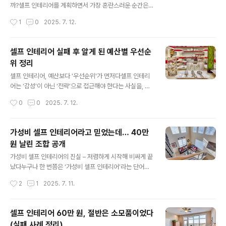
이 있다. 그런데 결과는 기대와 완전히 달랐다. 예산은 빠르
까?셀프 인테리어를 계획하면서 가장 혼란스러운 순간은
게 소진됐고, 공간은 어수선해졌으며, 결국 남은 건 실패의
예산이 생겼을 때다.특히 80만 원이라는 금액은 애매한 구
작성시간
1
0
2025. 7. 12.
흔적과 다시 정리해야 할 숙제뿐이었다.실제로 30만 원 이
간이다. 전체 리모델링을 하기엔 부족하고, 부분 수리에만
하의 예..
쓰기엔 넉넉하다.그래서 많은 사람들이 이 예산으로 무엇
부터 손봐야 할지 고민한다. 조명을 바꿀까? 도배를 새로
셀프 인테리어 실패 후 알게 된 예산별 우선순
할까? 아니면 수납을 정리해서 공간을 넓혀볼까?나 역시
위 정리
그런 고민을 하다가 막연하게 예산을 나눠 썼고, 그 결과는
글 내용
만족도 반감과 추가 비용이라는 ‘이중고’로 이어졌다.셀프
셀프 인테리어, 예산보다 '우선순위'가 먼저다셀프 인테리
인테리어의 핵심은 예산이 아니라 ‘우선순위’다.80만 원이
어는 ‘감성’이 아닌 ‘전략’으로 접근해야 한다는 사실을, 나
라는 예산 안에서 가장 효율적인 변화를 만들어내는 항목
는 실패 후에야 알게 되었다.한때 나는 이렇게 생각했다.
작성시간
0
0
2025. 7. 12.
은 따로 있다.그리고 그 우선순위는 누구나 동일하지 않다.
“예산만 잘 짜면 뭐든 다 가능하지 않을까?” 60만 원이든,
공간의 구조, 사용 목적, 생활 방..
100만 원이든, 일정 금액 안에서 이것저것 알차게 넣으면
괜찮은 결과가 나올 거라 믿었다. 그래서 벽지, 가구, 조명,
가성비 셀프 인테리어라고 믿었는데… 40만
러그, 소품까지 하나하나 직접 고르고 구매했다. 그러나 그
원 날린 조합 공개
렇게 완성한 공간은 기능적으로 엉망이었고, 분위기 또한
글 내용
내가 원하던 그 모습이 아니었다.예산 자체가 부족했던 것
가성비 셀프 인테리어의 진실 – 저렴하게 시작해 비싸게 끝
이 아니다. 예산 안에서 ‘무엇을 먼저 바꿔야 하는지’, '어디
났다누구나 한 번쯤은 ‘가성비 셀프 인테리어’라는 단어에
에 더 투자해야 하는지'에 대한 기준이 없었기 때문에 실패
마음이 흔들린다. 멋지게 꾸며진 작은 원룸, 감성적인 조명
작성시간
2
1
2025. 7. 11.
한 것이다. 즉, 셀프 인테리어에서 진짜 중요한 건 예산의
아래에서 커피 한 잔을 마시는 사진들. 유튜브에서는 ‘30
크기가 ..
만 원 셀프 인테리어 브이로그’, ‘저렴하게 분위기 바꾸
기’라는 제목의 콘텐츠가 끝도 없이 올라온다. 나도 그 중
셀프 인테리어 60만 원, 절반은 소모품이었다
하나였다. 저렴한 비용으로 감각적인 공간을 만들 수 있다
(실패 사례 정리)