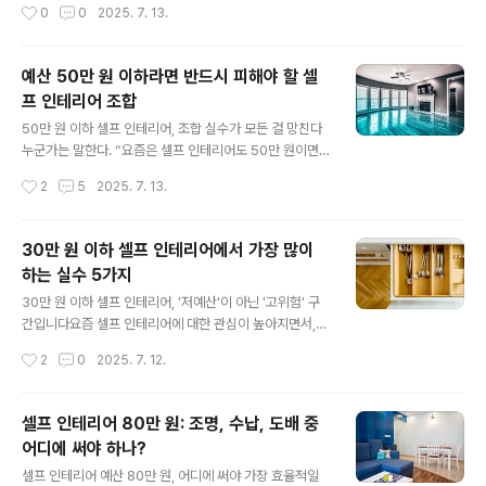
작성시간
0
0
2025. 7. 13.
이라도 어떤 조합을 선택하느냐에 ..
이 묻어나는 소품들로 공간을 채우면 마치 새로운 나로 다
시 태어나는 것 같다는 기대감이 생긴다. 나 역시 그랬다.정
확히 말하면 70만 원이라는 예산을 들여, 내 공간을 '예쁘
예산 50만 원 이하라면 반드시 피해야 할 셀
게 바꾸는 것'만 생각했다.결과적으로 예쁜 공간은 완성됐
프 인테리어 조합
다.사진을 찍으면 그럴듯했고, 지인들이 와서도 “와, 호텔
글 내용
같아”라는 말을 해줬다.하지만 정작 내가 그 공간에서 살기
50만 원 이하 셀프 인테리어, 조합 실수가 모든 걸 망친다
시작했을 때, 진짜 불편함이 하나둘 쌓이기 시작했다.테이
누군가는 말한다. “요즘은 셀프 인테리어도 50만 원이면
블이 낮아 허리가 아팠고, 조명이 어두워 눈이 피로했으며,
충분하다.”SNS와 유튜브에는 ‘소형 원룸 꾸미기’, ‘50만
작성시간
2
5
2025. 7. 13.
러그는 청소가 너무 어렵고, 커튼은 여름에 햇빛을 막지 못
원 인테리어 비포 애프터’라는 콘텐츠가 넘쳐나고, 실제로
했다.결국 예쁜 공간..
많은 사람들이 비교적 저렴한 예산으로 공간을 바꾼다.하
지만 중요한 사실은, 그런 영상과 사진 속 공간은 기존의 구
30만 원 이하 셀프 인테리어에서 가장 많이
조가 이미 갖춰져 있거나, 연출된 결과물이라는 점이다.나
하는 실수 5가지
는 실제로 예산 50만 원으로 셀프 인테리어를 시도했던 사
글 내용
람이다.벽지 바꾸고, 커튼 사고, 러그 깔고, 가구도 하나 바
30만 원 이하 셀프 인테리어, '저예산'이 아닌 '고위험' 구
꾸면 뭔가 바뀔 줄 알았다.결과적으로 말하면, 분명히 돈은
간입니다요즘 셀프 인테리어에 대한 관심이 높아지면서,
썼는데 공간은 더 불편해졌고, 다시 처음으로 되돌리는 데
적은 예산으로도 감각적인 공간을 만들고자 하는 사람들이
작성시간
2
0
2025. 7. 12.
추가 비용까지 들었다.문제는 예산 자체가 아니었다.50만
많아졌다. 특히 30만 원 이하의 예산으로 셀프 인테리어를
원 이하라는 한정..
시도하는 경우, "가성비"라는 키워드가 모든 선택의 기준이
되곤 한다. 온라인 쇼핑몰에서는 ‘저렴한 가구’, ‘셀프 도배
셀프 인테리어 80만 원: 조명, 수납, 도배 중
키트’, ‘패브릭 소품 패키지’ 등이 넘쳐나고, 유튜브에는 10
어디에 써야 하나?
만 원, 20만 원으로 완성했다는 콘텐츠가 인기다.나 역시
글 내용
과거에 30만 원 예산으로 셀프 인테리어를 시도했던 경험
셀프 인테리어 예산 80만 원, 어디에 써야 가장 효율적일