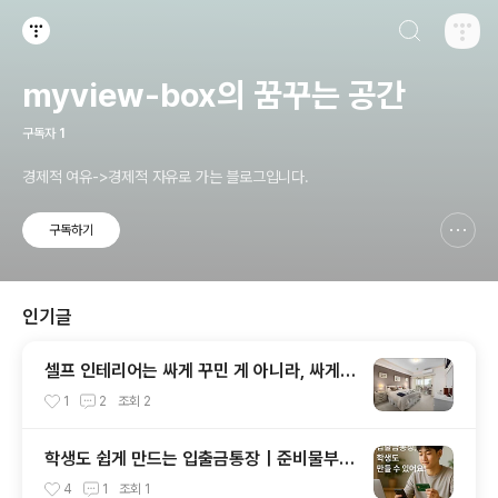
검색하기
티스토리
myview-box의 꿈꾸는 공간
구독자
1
경제적 여유->경제적 자유로 가는 블로그입니다.
구독하기
신고하기 레이어
열기
인기글
셀프 인테리어는 싸게 꾸민 게 아니라, 싸게
망한 거였다
1
2
조회
2
학생도 쉽게 만드는 입출금통장｜준비물부터
개설 방법까지
4
1
조회
1