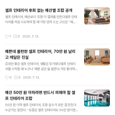
주요 글 목록
셀프 인테리어 후회 없는 예산별 조합 공개
글 내용
셀프 인테리어, 예산보다 ‘조합’이 결과를 만든다셀프 인테
리어를 처음 시도하려 할 때 가장 먼저 드는 고민은 “예산
을 얼마나 잡아야 하지?”일 것이다.하지만 진짜 중요한 질
문은 그 다음이다.“이 예산으로 어떤 조합으로 구성해야 가
작성시간
1
0
2025. 7. 13.
장 후회가 없을까?”단순히 얼마를 쓰느냐보다, 어떤 항목
을 먼저 바꾸고 무엇은 나중에 미뤄야 할지를 판단하는 ‘우
선순위 조합’이 셀프 인테리어의 성패를 결정한다.나는 지
예쁜데 불편한 셀프 인테리어, 70만 원 날리
금까지 30만 원부터 100만 원까지 다양한 예산으로 셀프
고 깨달은 진실
인테리어를 경험해봤고, 그 과정에서 수많은 시행착오도
글 내용
겪었다.감성적인 소품부터 시작해서 실패했던 적도 있었
감성만 좇은 셀프 인테리어, 생활은 망가졌다셀프 인테리
고, 실용성 위주로 접근해 후회 없는 결과를 만든 적도 있었
어를 시작할 때 누구나 ‘예쁜 공간’을 꿈꾼다.가장 좋아하는
다.중요한 건 예산이 많고 적음의 문제가 아니라, 같은 금액
톤의 벽지, 따뜻한 무드등, 감성적인 커튼과 러그, 내 취향
작성시간
0
0
2025. 7. 13.
이라도 어떤 조합을 선택하느냐에 ..
이 묻어나는 소품들로 공간을 채우면 마치 새로운 나로 다
시 태어나는 것 같다는 기대감이 생긴다. 나 역시 그랬다.정
확히 말하면 70만 원이라는 예산을 들여, 내 공간을 '예쁘
예산 50만 원 이하라면 반드시 피해야 할 셀
게 바꾸는 것'만 생각했다.결과적으로 예쁜 공간은 완성됐
프 인테리어 조합
다.사진을 찍으면 그럴듯했고, 지인들이 와서도 “와, 호텔
글 내용
같아”라는 말을 해줬다.하지만 정작 내가 그 공간에서 살기
50만 원 이하 셀프 인테리어, 조합 실수가 모든 걸 망친다
시작했을 때, 진짜 불편함이 하나둘 쌓이기 시작했다.테이
누군가는 말한다. “요즘은 셀프 인테리어도 50만 원이면