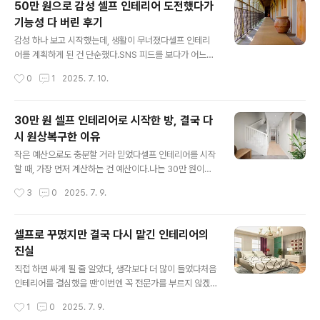
50만 원으로 감성 셀프 인테리어 도전했다가
야기가 넘쳐난다. 나 역시 그 열풍에 조용히 휩쓸렸고, 그렇
기능성 다 버린 후기
게 '70만 원'이라는 예산을 들여 셀프 인테리어에 도전했
글 내용
다.하지만 결론부터 말하자면, 결과는 실패였다. 분명 계획
감성 하나 보고 시작했는데, 생활이 무너졌다셀프 인테리
은 촘촘했다. 리모델링까지는 아니더라도, 벽지 하나 바꾸
어를 계획하게 된 건 단순했다.SNS 피드를 보다가 어느
고, 가구 위치 조정하고, 소품 몇 가지로 감성적인 공간을
날,은은한 조명 아래 따뜻한 우드톤 가구와흰 커튼이 바람
작성시간
0
1
2025. 7. 10.
만들 수 있을 거라 생각했다. 유튜브에서 수십 편의 셀프 인
에 살짝 날리는 그 ‘감성’이 너무도 탐났다.“나도 이렇게 꾸
테리어 영상을 참고했..
미고 싶다”는 욕구는하루 만에 50만 원짜리 쇼핑 리스트
를 만들게 했다.수납장, 러그, 커튼, 조명, 소품…예산 안에
30만 원 셀프 인테리어로 시작한 방, 결국 다
서 최대한 감성을 담겠다는 계획이었다.그 당시 나는 기능
시 원상복구한 이유
성보다 분위기를 더 중요하게 여겼다.침대 옆 협탁이 불편
글 내용
해도,책상이 좁아도 괜찮다고 생각했다.일단 예쁘면 됐고,
작은 예산으로도 충분할 거라 믿었다셀프 인테리어를 시작
카메라로 찍었을 때 만족스러운 장면이 나온다면그 공간에
할 때, 가장 먼저 계산하는 건 예산이다.나는 30만 원이라
서 살아가는 건 자연스럽게 익숙해질 거라 믿었다.그 믿음
는 비교적 적은 비용으로도내 공간에 분명한 변화를 줄 수
작성시간
3
0
2025. 7. 9.
은 고작 일주일을 넘기지 못했다.감성은 있었지만, 실용성
있다고 믿었다.유튜브 영상이나 블로그 후기만 봐도20~3
이 없었던 셀프 인테리어는생활을 불편하..
0만 원으로 완전히 달라진 자취방 사례들이 넘쳐났고,나
역시 비슷한 감성, 비슷한 구조,비슷한 아이템으로 같은 결
셀프로 꾸몄지만 결국 다시 맡긴 인테리어의
과를 낼 수 있을 거라 생각했다.처음엔 의욕이 가득했다.화
진실
이트 톤 시트지, 조립형 수납 가구, 플로어 무드등,암막 커
글 내용
튼과 작은 러그까지.30만 원 예산으로도 꽤 다채롭게 구성
직접 하면 싸게 될 줄 알았다, 생각보다 더 많이 들었다처음
할 수 있었고,택배를 받으며 하나씩 조립하고 배치하는 시
인테리어를 결심했을 땐‘이번엔 꼭 전문가를 부르지 않겠
간은기대 이상으로 설렘을 안겨주었다.하지만 그 ‘변화’는
다’고 다짐했다.요즘은 유튜브만 검색해도 도배부터 조명
작성시간
1
0
2025. 7. 9.
예상보다 훨씬 짧게 지속됐다.며칠, 길어야 몇 주.생활이 시
교체, 수납 가구 조립까지하나부터 열까지 셀프로 가능한