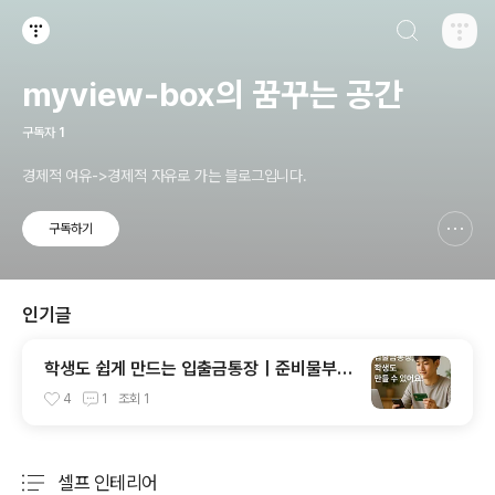
검색하기
티스토리
myview-box의 꿈꾸는 공간
구독자
1
경제적 여유->경제적 자유로 가는 블로그입니다.
구독하기
신고하기 레이어
열기
인기글
학생도 쉽게 만드는 입출금통장｜준비물부터
개설 방법까지
4
1
조회
1
셀프 인테리어
분류 전체보기