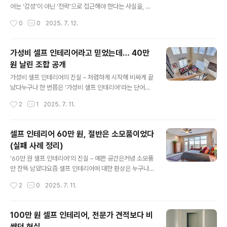
인테리어의 핵심은 예산이 아니라 ‘우선순위’다.80만 원이
어는 ‘감성’이 아닌 ‘전략’으로 접근해야 한다는 사실을, 나
라는 예산 안에서 가장 효율적인 변화를 만들어내는 항목
는 실패 후에야 알게 되었다.한때 나는 이렇게 생각했다.
작성시간
0
0
2025. 7. 12.
은 따로 있다.그리고 그 우선순위는 누구나 동일하지 않다.
“예산만 잘 짜면 뭐든 다 가능하지 않을까?” 60만 원이든,
공간의 구조, 사용 목적, 생활 방..
100만 원이든, 일정 금액 안에서 이것저것 알차게 넣으면
괜찮은 결과가 나올 거라 믿었다. 그래서 벽지, 가구, 조명,
가성비 셀프 인테리어라고 믿었는데… 40만
러그, 소품까지 하나하나 직접 고르고 구매했다. 그러나 그
원 날린 조합 공개
렇게 완성한 공간은 기능적으로 엉망이었고, 분위기 또한
글 내용
내가 원하던 그 모습이 아니었다.예산 자체가 부족했던 것
가성비 셀프 인테리어의 진실 – 저렴하게 시작해 비싸게 끝
이 아니다. 예산 안에서 ‘무엇을 먼저 바꿔야 하는지’, '어디
났다누구나 한 번쯤은 ‘가성비 셀프 인테리어’라는 단어에
에 더 투자해야 하는지'에 대한 기준이 없었기 때문에 실패
마음이 흔들린다. 멋지게 꾸며진 작은 원룸, 감성적인 조명
작성시간
2
1
2025. 7. 11.
한 것이다. 즉, 셀프 인테리어에서 진짜 중요한 건 예산의
아래에서 커피 한 잔을 마시는 사진들. 유튜브에서는 ‘30
크기가 ..
만 원 셀프 인테리어 브이로그’, ‘저렴하게 분위기 바꾸
기’라는 제목의 콘텐츠가 끝도 없이 올라온다. 나도 그 중
셀프 인테리어 60만 원, 절반은 소모품이었다
하나였다. 저렴한 비용으로 감각적인 공간을 만들 수 있다
(실패 사례 정리)
고 믿었고, “40만 원이면 충분하겠지”라는 확신으로 셀프
글 내용
인테리어에 도전했다.하지만 현실은 달랐다. 모든 구매가
'60만 원 셀프 인테리어'의 진실 – 예쁜 공간은커녕 소모품
실수였다고 단정할 순 없지만, 결과적으로는 공간에 남은
만 잔뜩 남았다요즘 셀프 인테리어에 대한 환상은 누구나
게 거의 없었다. 구조를 고려하지 않은 감성 가구, 실용성
한 번쯤 품게 된다. SNS와 유튜브에 넘쳐나는 ‘내 방 꾸미
작성시간
2
0
2025. 7. 11.
없는 조명, 사이즈 미스 난 커튼, 그리고 부자재까지. 처음
기 브이로그’, ‘혼자서도 충분한 셀프 인테리어’ 콘텐츠를
엔 ‘잘 샀다’고 느꼈던..
보다 보면, 당장이라도 드릴을 들고 벽지를 붙이고 싶어진
다. 나 역시 그렇게 시작했다. 평범한 방을 내 취향대로 바
100만 원 셀프 인테리어, 전문가 견적보다 비
꾸고 싶다는 단순한 욕망이 그 출발점이었다. 그리고 예산
쌌던 현실