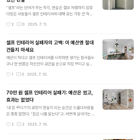
은 60만 원.내 생각에 이 정도면 충분하리라 믿었다. 벽지
글 내용
나 조명, 커튼과 러그, 간단한 데코 소품까지 감성적으로 구
"셀프"라는 단어가 주는 착각, 현실은 결코 저렴하지 않았
성하면, 공간은 전혀 다른 모습으로 탈바꿈할 거라 기대했
다많은 사람들이 셀프 인테리어에 대해 갖는 가장 큰 착각
다.하지만 결과는 한마디로 “예산의 절반 이상이 소모품으
은 ‘비용이 적게 든다’는 생각이다. 나 역시 그렇게 믿었다.
작성시간
2
0
2025. 7. 11.
로 사라지고, 공간은 오히려 더 복잡해졌다”는 말이 정확했
전문가에게 맡기면 인건비가 추가되니, 내가 직접 하면 절
다. 전체 금액 중 ..
반 이상 절약할 수 있을 거라 확신했다. 더군다나 최근 유튜
브와 블로그에서 ‘셀프 인테리어 100만 원 완성!’ 같은 제
셀프 인테리어 실패자의 고백: 이 예산엔 절대
목의 콘텐츠가 넘쳐나니, 나도 당연히 그렇게 될 거라 생각
건들지 마세요
했다.그러나 결론부터 말하자면, 나는 셀프 인테리어로 총
글 내용
107만 원을 썼고, 이후 전문가에게 똑같은 범위의 시공 견
예산이 적다고 셀프 인테리어를 시작하면 생기는 참사들누
적을 받아보니 89만 원이었다. 즉, 나는 더 많은 돈을 쓰고
구나 한 번쯤은 자신만의 공간을 손으로 직접 꾸미고 싶다
도, 더 낮은 퀄리티의 결과를 얻었다는 의미다. 직접 시간을
는 생각을 한다. 매일 퇴근 후 돌아오는 집이 조금만 더 따
작성시간
1
0
2025. 7. 10.
들이고, 체력을 쓰고, 스트레스를 감내한 대가로는 너무나
뜻했으면, 내 취향이 반영된 침실에서 아침을 맞이하고 싶
도 허무한 ..
다는 바람은 생각보다 흔하다. 나 역시 그런 평범한 소망을
품고 셀프 인테리어에 도전했다. 그러나 내 선택은 너무나
70만 원 셀프 인테리어 실패기: 예산은 썼고,
도 안이했고, 예산은 치명적으로 부족했다.그때 나는 40만
효과는 없었다
원 정도면 충분하리라 믿었다. 인터넷 쇼핑몰에서는 저렴
글 내용
한 인테리어 용품이 넘쳐났고, 유튜브와 블로그에는 ‘가성
'내 집 꾸미기'의 로망이 현실이 되는 순간은 드물다사람들
비 셀프 인테리어’ 콘텐츠가 홍수를 이뤘다. 그들이 해낸 것
은 종종 말한다. “집은 나를 닮는다”고. 바쁘게 살아가는 일
처럼 나도 할 수 있을 거라 생각했다. 하지만 결과는 상상과
상 속에서 집이라는 공간은 단순히 휴식을 취하는 곳을 넘
작성시간
2
2
2025. 7. 10.
는 정반대였다. 내가 감당할 수 있는 범위는 단순한 소품 교
어서, 내 삶의 취향과 방향성을 반영하는 중요한 장소가 된
체 정도였으며, 공간 자체의 ..
다. 그래서일까. SNS를 보면 너도나도 셀프 인테리어에 도
전하고, 손재주 하나로 분위기를 확 바꿔놓은 사람들의 이