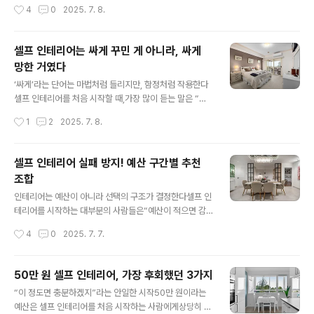
인 피로가 생활의 질까지 건드리기 시작했다.그리고 셀프
유튜브에서 본‘예쁜 인테리어 사진’이다.나 역시 그런 사진
작성시간
4
0
2025. 7. 8.
인테리어를 시작한 지 3개월째 되는 날,나는 결심했다.‘이
을 보고“저 정도는 나도 꾸밀 수 있겠다”는 확신을 갖고 시
제 다시 원래대로 돌리자.’누군가에겐 이상하게 들릴 ..
작했다.비슷한 조명, 같은 커튼, 비슷한 가구를 사서내 공간
에 그대로 옮겨 놓기만 하면마치 카페 같은 방이 완성될 거
셀프 인테리어는 싸게 꾸민 게 아니라, 싸게
라는 기대가 있었다.하지만 실제로 셀프 인테리어를 진행
망한 거였다
하면서사진과 현실 사이에는 눈에 보이지 않는 벽이 있다
글 내용
는 사실을 깨달았다.화면 속 공간은 늘 깔끔하고, 정갈하고,
‘싸게’라는 단어는 마법처럼 들리지만, 함정처럼 작용한다
감성적이다.그러나 현실의 공간은 다르다.벽의 상태, 빛의
셀프 인테리어를 처음 시작할 때,가장 많이 듣는 말은 “직
방향, 방의 구조, 생활 동선, 습도, 소음 등사진엔 드러나지
접 하면 싸게 끝낼 수 있다”는 말이다.누구나 전문가에게
작성시간
1
2
2025. 7. 8.
않는 요소들이 너무나 많다.결국 나는 사진만 믿고 셀프 인
맡기는 비용이 부담스럽기 때문에‘스스로 인테리어를 하면
테리어를 진행한 ..
인건비가 줄어든다’는 말은마치 정답처럼 들린다.나 역시
그 말을 믿고 시작했다.30만 원, 50만 원, 70만 원…최대
셀프 인테리어 실패 방지! 예산 구간별 추천
한 적은 예산으로 최대의 효과를 내보겠다는 의지가 있었
조합
다.그리고 유튜브 영상과 블로그 후기들을 참고하며‘가성
글 내용
비 인테리어’라는 목표를 설정했다.초반에는 모든 게 순조
인테리어는 예산이 아니라 선택의 구조가 결정한다셀프 인
로워 보였다.인터넷 최저가로 자재를 구매했고,배송비를
테리어를 시작하는 대부분의 사람들은“예산이 적으면 감
아끼기 위해 자가 픽업도 마다하지 않았다.조립 가구, 시트
성도 적어질 것”이라고 생각한다.하지만 실제로 셀프 인테
작성시간
4
0
2025. 7. 7.
지 도배, 커튼, 조명 교체 등소비된 금액은 전문가 견적보다
리어에서 가장 중요한 요소는금액의 크기보다는 그 금액을
확실히 낮았다.하지만 ‘꾸미는 일’..
어디에 어떻게 배분하느냐는 판단력이다.실제 예산 100만
원을 들였지만 실패한 사람도 있고,20만 원으로도 만족스
50만 원 셀프 인테리어, 가장 후회했던 3가지
러운 결과를 얻은 사람도 존재한다.이 둘의 차이는 예산의
글 내용
“이 정도면 충분하겠지”라는 안일한 시작50만 원이라는
규모가 아니라, 구성이 갖춘 전략의 밀도에 있다.나는 수많
예산은 셀프 인테리어를 처음 시작하는 사람에게상당히 현
은 셀프 인테리어 후기를 분석하면서실패한 사례일수록 전