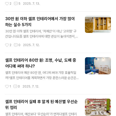
블이 낮아 허리가 아팠고, 조명이 어두워 눈이 피로했으며,
충분하다.”SNS와 유튜브에는 ‘소형 원룸 꾸미기’, ‘50만
작성시간
2
5
2025. 7. 13.
러그는 청소가 너무 어렵고, 커튼은 여름에 햇빛을 막지 못
원 인테리어 비포 애프터’라는 콘텐츠가 넘쳐나고, 실제로
했다.결국 예쁜 공간..
많은 사람들이 비교적 저렴한 예산으로 공간을 바꾼다.하
지만 중요한 사실은, 그런 영상과 사진 속 공간은 기존의 구
30만 원 이하 셀프 인테리어에서 가장 많이
조가 이미 갖춰져 있거나, 연출된 결과물이라는 점이다.나
하는 실수 5가지
는 실제로 예산 50만 원으로 셀프 인테리어를 시도했던 사
글 내용
람이다.벽지 바꾸고, 커튼 사고, 러그 깔고, 가구도 하나 바
30만 원 이하 셀프 인테리어, '저예산'이 아닌 '고위험' 구
꾸면 뭔가 바뀔 줄 알았다.결과적으로 말하면, 분명히 돈은
간입니다요즘 셀프 인테리어에 대한 관심이 높아지면서,
썼는데 공간은 더 불편해졌고, 다시 처음으로 되돌리는 데
적은 예산으로도 감각적인 공간을 만들고자 하는 사람들이
작성시간
2
0
2025. 7. 12.
추가 비용까지 들었다.문제는 예산 자체가 아니었다.50만
많아졌다. 특히 30만 원 이하의 예산으로 셀프 인테리어를
원 이하라는 한정..
시도하는 경우, "가성비"라는 키워드가 모든 선택의 기준이
되곤 한다. 온라인 쇼핑몰에서는 ‘저렴한 가구’, ‘셀프 도배
셀프 인테리어 80만 원: 조명, 수납, 도배 중
키트’, ‘패브릭 소품 패키지’ 등이 넘쳐나고, 유튜브에는 10
어디에 써야 하나?
만 원, 20만 원으로 완성했다는 콘텐츠가 인기다.나 역시
글 내용
과거에 30만 원 예산으로 셀프 인테리어를 시도했던 경험
셀프 인테리어 예산 80만 원, 어디에 써야 가장 효율적일
이 있다. 그런데 결과는 기대와 완전히 달랐다. 예산은 빠르
까?셀프 인테리어를 계획하면서 가장 혼란스러운 순간은
게 소진됐고, 공간은 어수선해졌으며, 결국 남은 건 실패의
예산이 생겼을 때다.특히 80만 원이라는 금액은 애매한 구
작성시간
1
0
2025. 7. 12.
흔적과 다시 정리해야 할 숙제뿐이었다.실제로 30만 원 이
간이다. 전체 리모델링을 하기엔 부족하고, 부분 수리에만
하의 예..
쓰기엔 넉넉하다.그래서 많은 사람들이 이 예산으로 무엇
부터 손봐야 할지 고민한다. 조명을 바꿀까? 도배를 새로
셀프 인테리어 실패 후 알게 된 예산별 우선순
할까? 아니면 수납을 정리해서 공간을 넓혀볼까?나 역시
위 정리
그런 고민을 하다가 막연하게 예산을 나눠 썼고, 그 결과는
글 내용
만족도 반감과 추가 비용이라는 ‘이중고’로 이어졌다.셀프
셀프 인테리어, 예산보다 '우선순위'가 먼저다셀프 인테리