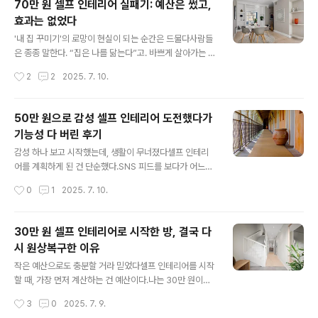
70만 원 셀프 인테리어 실패기: 예산은 썼고,
도 안이했고, 예산은 치명적으로 부족했다.그때 나는 40만
효과는 없었다
원 정도면 충분하리라 믿었다. 인터넷 쇼핑몰에서는 저렴
글 내용
한 인테리어 용품이 넘쳐났고, 유튜브와 블로그에는 ‘가성
'내 집 꾸미기'의 로망이 현실이 되는 순간은 드물다사람들
비 셀프 인테리어’ 콘텐츠가 홍수를 이뤘다. 그들이 해낸 것
은 종종 말한다. “집은 나를 닮는다”고. 바쁘게 살아가는 일
처럼 나도 할 수 있을 거라 생각했다. 하지만 결과는 상상과
상 속에서 집이라는 공간은 단순히 휴식을 취하는 곳을 넘
작성시간
2
2
2025. 7. 10.
는 정반대였다. 내가 감당할 수 있는 범위는 단순한 소품 교
어서, 내 삶의 취향과 방향성을 반영하는 중요한 장소가 된
체 정도였으며, 공간 자체의 ..
다. 그래서일까. SNS를 보면 너도나도 셀프 인테리어에 도
전하고, 손재주 하나로 분위기를 확 바꿔놓은 사람들의 이
50만 원으로 감성 셀프 인테리어 도전했다가
야기가 넘쳐난다. 나 역시 그 열풍에 조용히 휩쓸렸고, 그렇
기능성 다 버린 후기
게 '70만 원'이라는 예산을 들여 셀프 인테리어에 도전했
글 내용
다.하지만 결론부터 말하자면, 결과는 실패였다. 분명 계획
감성 하나 보고 시작했는데, 생활이 무너졌다셀프 인테리
은 촘촘했다. 리모델링까지는 아니더라도, 벽지 하나 바꾸
어를 계획하게 된 건 단순했다.SNS 피드를 보다가 어느
고, 가구 위치 조정하고, 소품 몇 가지로 감성적인 공간을
날,은은한 조명 아래 따뜻한 우드톤 가구와흰 커튼이 바람
작성시간
0
1
2025. 7. 10.
만들 수 있을 거라 생각했다. 유튜브에서 수십 편의 셀프 인
에 살짝 날리는 그 ‘감성’이 너무도 탐났다.“나도 이렇게 꾸
테리어 영상을 참고했..
미고 싶다”는 욕구는하루 만에 50만 원짜리 쇼핑 리스트
를 만들게 했다.수납장, 러그, 커튼, 조명, 소품…예산 안에
30만 원 셀프 인테리어로 시작한 방, 결국 다
서 최대한 감성을 담겠다는 계획이었다.그 당시 나는 기능
시 원상복구한 이유
성보다 분위기를 더 중요하게 여겼다.침대 옆 협탁이 불편
글 내용
해도,책상이 좁아도 괜찮다고 생각했다.일단 예쁘면 됐고,
작은 예산으로도 충분할 거라 믿었다셀프 인테리어를 시작
카메라로 찍었을 때 만족스러운 장면이 나온다면그 공간에
할 때, 가장 먼저 계산하는 건 예산이다.나는 30만 원이라
서 살아가는 건 자연스럽게 익숙해질 거라 믿었다.그 믿음
는 비교적 적은 비용으로도내 공간에 분명한 변화를 줄 수
작성시간
3
0
2025. 7. 9.
은 고작 일주일을 넘기지 못했다.감성은 있었지만, 실용성
있다고 믿었다.유튜브 영상이나 블로그 후기만 봐도20~3