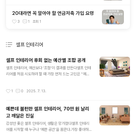
20대라면 꼭 알아야 할 연금저축 가입 요령
3
1
조회
1
셀프 인테리어
분류 전체보기
주요 글 목록
셀프 인테리어 후회 없는 예산별 조합 공개
글 내용
셀프 인테리어, 예산보다 ‘조합’이 결과를 만든다셀프 인테
리어를 처음 시도하려 할 때 가장 먼저 드는 고민은 “예산
을 얼마나 잡아야 하지?”일 것이다.하지만 진짜 중요한 질
문은 그 다음이다.“이 예산으로 어떤 조합으로 구성해야 가
작성시간
1
0
2025. 7. 13.
장 후회가 없을까?”단순히 얼마를 쓰느냐보다, 어떤 항목
을 먼저 바꾸고 무엇은 나중에 미뤄야 할지를 판단하는 ‘우
선순위 조합’이 셀프 인테리어의 성패를 결정한다.나는 지
예쁜데 불편한 셀프 인테리어, 70만 원 날리
금까지 30만 원부터 100만 원까지 다양한 예산으로 셀프
고 깨달은 진실
인테리어를 경험해봤고, 그 과정에서 수많은 시행착오도
글 내용
겪었다.감성적인 소품부터 시작해서 실패했던 적도 있었
감성만 좇은 셀프 인테리어, 생활은 망가졌다셀프 인테리
고, 실용성 위주로 접근해 후회 없는 결과를 만든 적도 있었
어를 시작할 때 누구나 ‘예쁜 공간’을 꿈꾼다.가장 좋아하는
다.중요한 건 예산이 많고 적음의 문제가 아니라, 같은 금액
톤의 벽지, 따뜻한 무드등, 감성적인 커튼과 러그, 내 취향