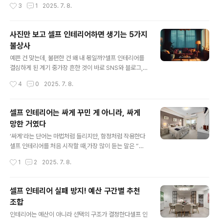
작성시간
3
1
2025. 7. 8.
치 못한 불편, 손해, 후회를 모두 경험했다..
체하고,원목 느낌의 가구로 통일성을 맞추며인스타그램에
서 보던 공간처럼 바꿔보고 싶었다.총예산 70만 원.자재는
온라인 최저가로 맞추고,시공은 모두 혼자 진행했다.물론
사진만 보고 셀프 인테리어하면 생기는 5가지
처음엔 뿌듯했다.사진도 예쁘게 나왔고, 주변의 반응도 긍
불상사
정적이었다.하지만 감성은 며칠뿐이었다.생활이 시작되고
글 내용
시간이 흐르자,공간의 문제들이 하나둘 드러나기 시작했
예쁜 건 맞는데, 불편한 건 왜 내 몫일까?셀프 인테리어를
다.어딘가 모르게 불편했고,청소가 어려워졌고,조금씩 쌓
결심하게 된 계기 중가장 흔한 것이 바로 SNS와 블로그,
인 피로가 생활의 질까지 건드리기 시작했다.그리고 셀프
유튜브에서 본‘예쁜 인테리어 사진’이다.나 역시 그런 사진
작성시간
4
0
2025. 7. 8.
인테리어를 시작한 지 3개월째 되는 날,나는 결심했다.‘이
을 보고“저 정도는 나도 꾸밀 수 있겠다”는 확신을 갖고 시
제 다시 원래대로 돌리자.’누군가에겐 이상하게 들릴 ..
작했다.비슷한 조명, 같은 커튼, 비슷한 가구를 사서내 공간
에 그대로 옮겨 놓기만 하면마치 카페 같은 방이 완성될 거
셀프 인테리어는 싸게 꾸민 게 아니라, 싸게
라는 기대가 있었다.하지만 실제로 셀프 인테리어를 진행
망한 거였다
하면서사진과 현실 사이에는 눈에 보이지 않는 벽이 있다
글 내용
는 사실을 깨달았다.화면 속 공간은 늘 깔끔하고, 정갈하고,
‘싸게’라는 단어는 마법처럼 들리지만, 함정처럼 작용한다
감성적이다.그러나 현실의 공간은 다르다.벽의 상태, 빛의
셀프 인테리어를 처음 시작할 때,가장 많이 듣는 말은 “직
방향, 방의 구조, 생활 동선, 습도, 소음 등사진엔 드러나지
접 하면 싸게 끝낼 수 있다”는 말이다.누구나 전문가에게
작성시간
1
2
2025. 7. 8.
않는 요소들이 너무나 많다.결국 나는 사진만 믿고 셀프 인
맡기는 비용이 부담스럽기 때문에‘스스로 인테리어를 하면
테리어를 진행한 ..
인건비가 줄어든다’는 말은마치 정답처럼 들린다.나 역시
그 말을 믿고 시작했다.30만 원, 50만 원, 70만 원…최대
셀프 인테리어 실패 방지! 예산 구간별 추천
한 적은 예산으로 최대의 효과를 내보겠다는 의지가 있었
조합
다.그리고 유튜브 영상과 블로그 후기들을 참고하며‘가성
글 내용
비 인테리어’라는 목표를 설정했다.초반에는 모든 게 순조
인테리어는 예산이 아니라 선택의 구조가 결정한다셀프 인