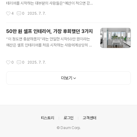
로워 보였다.인터넷 최저가로 자재를 구매했고,배송비를
테리어를 시작하는 대부분의 사람들은“예산이 적으면 감
아끼기 위해 자가 픽업도 마다하지 않았다.조립 가구, 시트
성도 적어질 것”이라고 생각한다.하지만 실제로 셀프 인테
작성시간
4
0
2025. 7. 7.
지 도배, 커튼, 조명 교체 등소비된 금액은 전문가 견적보다
리어에서 가장 중요한 요소는금액의 크기보다는 그 금액을
확실히 낮았다.하지만 ‘꾸미는 일’..
어디에 어떻게 배분하느냐는 판단력이다.실제 예산 100만
원을 들였지만 실패한 사람도 있고,20만 원으로도 만족스
50만 원 셀프 인테리어, 가장 후회했던 3가지
러운 결과를 얻은 사람도 존재한다.이 둘의 차이는 예산의
글 내용
“이 정도면 충분하겠지”라는 안일한 시작50만 원이라는
규모가 아니라, 구성이 갖춘 전략의 밀도에 있다.나는 수많
예산은 셀프 인테리어를 처음 시작하는 사람에게상당히 현
은 셀프 인테리어 후기를 분석하면서실패한 사례일수록 전
실적이고, 충분해 보이는 금액이다.실제로도 많은 블로그
체를 얕게 바꾸려는 경향이 강했고,성공한 사례일수록 하
나 영상에서“50만 원으로 감성 원룸 만들기”, “자취방 리
나의 기능이나 테마에 집중해서 투자한 특징이 있었다.특
작성시간
0
0
2025. 7. 7.
모델링 예산 50만 원” 같은 콘텐츠가 쏟아진다.나도 그런
히 예산 구간이 작아질수록 더 정확한 우선순위가 요구된
콘텐츠에 영향을 받아“과하지 않으면서도 변화가 있는 공
다.그렇기 때문에 예산 구간별로 어떤 요소에 투자하고,..
간”을 만들 수 있을 거라 믿었다.가구는 조립 제품으로, 도
더보기
배는 시트지로, 조명은 감성등으로 구성하면딱 맞춰 사용
할 수 있을 것 같았다.초반엔 모든 게 계획대로 진행되는 것
처럼 보였다.필요한 제품들을 하나씩 주문했고,비교적 합
리적인 가격의 상품을 선별해 넣으며예산표를 채워나갔다.
하지만 작업이 본격적으로 시작되자,현실은 계획보다 훨씬
빠르게 벽에 부딪히기 시작했다.내가 후회한 ..
의안내
티스토리
로그인
고객센터
© Daum Corp.