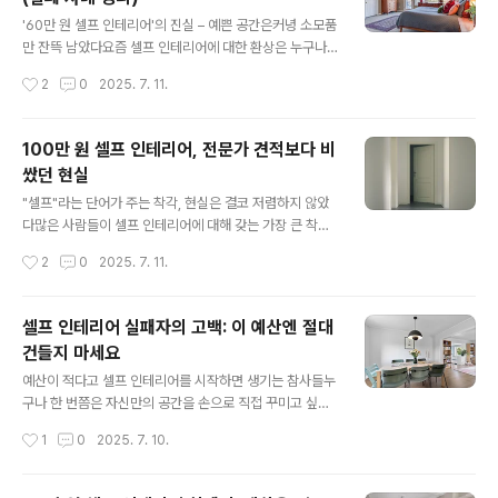
고 믿었고, “40만 원이면 충분하겠지”라는 확신으로 셀프
글 내용
인테리어에 도전했다.하지만 현실은 달랐다. 모든 구매가
'60만 원 셀프 인테리어'의 진실 – 예쁜 공간은커녕 소모품
실수였다고 단정할 순 없지만, 결과적으로는 공간에 남은
만 잔뜩 남았다요즘 셀프 인테리어에 대한 환상은 누구나
게 거의 없었다. 구조를 고려하지 않은 감성 가구, 실용성
한 번쯤 품게 된다. SNS와 유튜브에 넘쳐나는 ‘내 방 꾸미
작성시간
2
0
2025. 7. 11.
없는 조명, 사이즈 미스 난 커튼, 그리고 부자재까지. 처음
기 브이로그’, ‘혼자서도 충분한 셀프 인테리어’ 콘텐츠를
엔 ‘잘 샀다’고 느꼈던..
보다 보면, 당장이라도 드릴을 들고 벽지를 붙이고 싶어진
다. 나 역시 그렇게 시작했다. 평범한 방을 내 취향대로 바
100만 원 셀프 인테리어, 전문가 견적보다 비
꾸고 싶다는 단순한 욕망이 그 출발점이었다. 그리고 예산
쌌던 현실
은 60만 원.내 생각에 이 정도면 충분하리라 믿었다. 벽지
글 내용
나 조명, 커튼과 러그, 간단한 데코 소품까지 감성적으로 구
"셀프"라는 단어가 주는 착각, 현실은 결코 저렴하지 않았
성하면, 공간은 전혀 다른 모습으로 탈바꿈할 거라 기대했
다많은 사람들이 셀프 인테리어에 대해 갖는 가장 큰 착각
다.하지만 결과는 한마디로 “예산의 절반 이상이 소모품으
은 ‘비용이 적게 든다’는 생각이다. 나 역시 그렇게 믿었다.
작성시간
2
0
2025. 7. 11.
로 사라지고, 공간은 오히려 더 복잡해졌다”는 말이 정확했
전문가에게 맡기면 인건비가 추가되니, 내가 직접 하면 절
다. 전체 금액 중 ..
반 이상 절약할 수 있을 거라 확신했다. 더군다나 최근 유튜
브와 블로그에서 ‘셀프 인테리어 100만 원 완성!’ 같은 제
셀프 인테리어 실패자의 고백: 이 예산엔 절대
목의 콘텐츠가 넘쳐나니, 나도 당연히 그렇게 될 거라 생각
건들지 마세요
했다.그러나 결론부터 말하자면, 나는 셀프 인테리어로 총
글 내용
107만 원을 썼고, 이후 전문가에게 똑같은 범위의 시공 견
예산이 적다고 셀프 인테리어를 시작하면 생기는 참사들누
적을 받아보니 89만 원이었다. 즉, 나는 더 많은 돈을 쓰고
구나 한 번쯤은 자신만의 공간을 손으로 직접 꾸미고 싶다
도, 더 낮은 퀄리티의 결과를 얻었다는 의미다. 직접 시간을
는 생각을 한다. 매일 퇴근 후 돌아오는 집이 조금만 더 따
작성시간
1
0
2025. 7. 10.
들이고, 체력을 쓰고, 스트레스를 감내한 대가로는 너무나
뜻했으면, 내 취향이 반영된 침실에서 아침을 맞이하고 싶
도 허무한 ..
다는 바람은 생각보다 흔하다. 나 역시 그런 평범한 소망을
품고 셀프 인테리어에 도전했다. 그러나 내 선택은 너무나