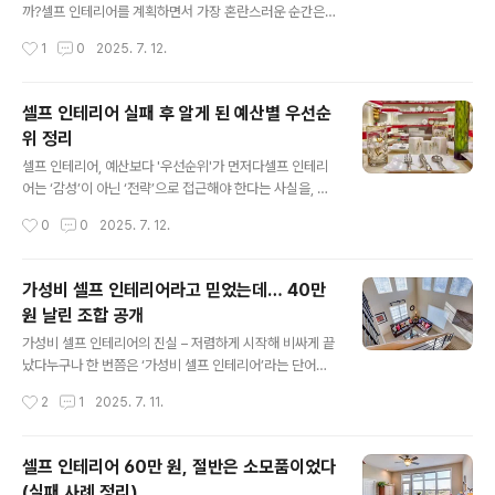
이 있다. 그런데 결과는 기대와 완전히 달랐다. 예산은 빠르
까?셀프 인테리어를 계획하면서 가장 혼란스러운 순간은
게 소진됐고, 공간은 어수선해졌으며, 결국 남은 건 실패의
예산이 생겼을 때다.특히 80만 원이라는 금액은 애매한 구
작성시간
1
0
2025. 7. 12.
흔적과 다시 정리해야 할 숙제뿐이었다.실제로 30만 원 이
간이다. 전체 리모델링을 하기엔 부족하고, 부분 수리에만
하의 예..
쓰기엔 넉넉하다.그래서 많은 사람들이 이 예산으로 무엇
부터 손봐야 할지 고민한다. 조명을 바꿀까? 도배를 새로
셀프 인테리어 실패 후 알게 된 예산별 우선순
할까? 아니면 수납을 정리해서 공간을 넓혀볼까?나 역시
위 정리
그런 고민을 하다가 막연하게 예산을 나눠 썼고, 그 결과는
글 내용
만족도 반감과 추가 비용이라는 ‘이중고’로 이어졌다.셀프
셀프 인테리어, 예산보다 '우선순위'가 먼저다셀프 인테리
인테리어의 핵심은 예산이 아니라 ‘우선순위’다.80만 원이
어는 ‘감성’이 아닌 ‘전략’으로 접근해야 한다는 사실을, 나
라는 예산 안에서 가장 효율적인 변화를 만들어내는 항목
는 실패 후에야 알게 되었다.한때 나는 이렇게 생각했다.
작성시간
0
0
2025. 7. 12.
은 따로 있다.그리고 그 우선순위는 누구나 동일하지 않다.
“예산만 잘 짜면 뭐든 다 가능하지 않을까?” 60만 원이든,
공간의 구조, 사용 목적, 생활 방..
100만 원이든, 일정 금액 안에서 이것저것 알차게 넣으면
괜찮은 결과가 나올 거라 믿었다. 그래서 벽지, 가구, 조명,
가성비 셀프 인테리어라고 믿었는데… 40만
러그, 소품까지 하나하나 직접 고르고 구매했다. 그러나 그
원 날린 조합 공개
렇게 완성한 공간은 기능적으로 엉망이었고, 분위기 또한
글 내용
내가 원하던 그 모습이 아니었다.예산 자체가 부족했던 것
가성비 셀프 인테리어의 진실 – 저렴하게 시작해 비싸게 끝
이 아니다. 예산 안에서 ‘무엇을 먼저 바꿔야 하는지’, '어디
났다누구나 한 번쯤은 ‘가성비 셀프 인테리어’라는 단어에
에 더 투자해야 하는지'에 대한 기준이 없었기 때문에 실패
마음이 흔들린다. 멋지게 꾸며진 작은 원룸, 감성적인 조명
작성시간
2
1
2025. 7. 11.
한 것이다. 즉, 셀프 인테리어에서 진짜 중요한 건 예산의
아래에서 커피 한 잔을 마시는 사진들. 유튜브에서는 ‘30
크기가 ..
만 원 셀프 인테리어 브이로그’, ‘저렴하게 분위기 바꾸
기’라는 제목의 콘텐츠가 끝도 없이 올라온다. 나도 그 중
셀프 인테리어 60만 원, 절반은 소모품이었다
하나였다. 저렴한 비용으로 감각적인 공간을 만들 수 있다
(실패 사례 정리)