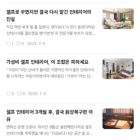
이 없었던 셀프 인테리어는생활을 불편하..
0만 원으로 완전히 달라진 자취방 사례들이 넘쳐났고,나
역시 비슷한 감성, 비슷한 구조,비슷한 아이템으로 같은 결
셀프로 꾸몄지만 결국 다시 맡긴 인테리어의
과를 낼 수 있을 거라 생각했다.처음엔 의욕이 가득했다.화
진실
이트 톤 시트지, 조립형 수납 가구, 플로어 무드등,암막 커
글 내용
튼과 작은 러그까지.30만 원 예산으로도 꽤 다채롭게 구성
직접 하면 싸게 될 줄 알았다, 생각보다 더 많이 들었다처음
할 수 있었고,택배를 받으며 하나씩 조립하고 배치하는 시
인테리어를 결심했을 땐‘이번엔 꼭 전문가를 부르지 않겠
간은기대 이상으로 설렘을 안겨주었다.하지만 그 ‘변화’는
다’고 다짐했다.요즘은 유튜브만 검색해도 도배부터 조명
작성시간
1
0
2025. 7. 9.
예상보다 훨씬 짧게 지속됐다.며칠, 길어야 몇 주.생활이 시
교체, 수납 가구 조립까지하나부터 열까지 셀프로 가능한
작되면서 공간은 빠르게 흐트러..
정보가 넘쳐난다.실제로 ‘30만 원으로 방 꾸미기’, ‘셀프 인
테리어 브이로그’ 같은 콘텐츠를 보면이건 정말 나도 할 수
가성비 셀프 인테리어, 이 조합은 피하세요
있겠다는 자신감이 들게 된다.그리고 나 역시 그런 분위기
글 내용
“가성비”라는 단어가 불러온 치명적인 착각셀프 인테리어
에 기대어전문가가 아닌, 나 스스로 공간을 완성해보겠다
를 시작하는 사람이라면아마 대부분은 “가성비”라는 단어
는 도전에 나섰다.처음엔 굉장히 열정적이었다.벽지를 고
를 가장 먼저 떠올릴 것이다.‘비싸게 꾸미지 않아도 괜찮
르고, 무드등을 장바구니에 담고,직접 커튼을 설치하기 위
다’,‘요즘은 저렴한 제품도 퀄리티가 높다’,‘SNS에서 봤는
한 부자재를 준비했다.내 손으로 집을 바꾼다는 생각은성
작성시간
0
0
2025. 7. 9.
데 이 조합이면 충분히 예쁘게 나온다’ 등등가성비 중심의
취감과 설렘을 동시에 안겨주었다.하지만 그 감정은 오래
셀프 인테리어 콘텐츠는이미 유튜브, 인스타그램, 블로그
가지 않았다.하나하나 직접 손을 대면서,..
를 가득 채우고 있다.하지만 문제는‘저렴한 조합’을 그대로
셀프 인테리어 3개월 후, 결국 원상복구한 이
따라 했을 때 생기는 치명적인 불일치에 있다.가성비 제품
유
각각은 괜찮을 수 있지만그 조합이 공간 내에서 실제로 어
글 내용
떻게 작용할지는사용자의 환경, 공간 구조, 생활 방식에 따
변화는 분명 있었다. 하지만 생활은 불편해졌다처음 셀프
라 완전히 달라진다.나는 직접 수차례 셀프 인테리어를 시
인테리어를 계획했을 때나는 ‘지금보다 나은 공간’을 상상
도하면서가성비 조합이라 불리는 구성을 따라했다가예상
했다.단조롭던 벽지를 바꾸고, 조명을 감성 무드등으로 교