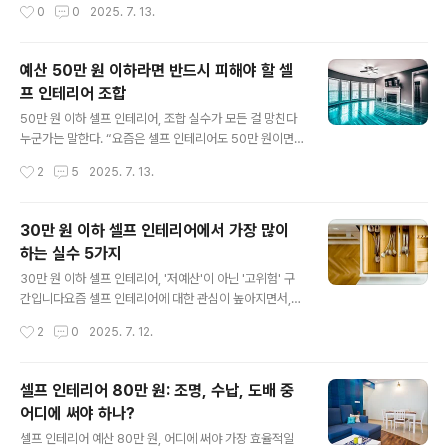
작성시간
0
0
2025. 7. 13.
이라도 어떤 조합을 선택하느냐에 ..
이 묻어나는 소품들로 공간을 채우면 마치 새로운 나로 다
시 태어나는 것 같다는 기대감이 생긴다. 나 역시 그랬다.정
확히 말하면 70만 원이라는 예산을 들여, 내 공간을 '예쁘
예산 50만 원 이하라면 반드시 피해야 할 셀
게 바꾸는 것'만 생각했다.결과적으로 예쁜 공간은 완성됐
프 인테리어 조합
다.사진을 찍으면 그럴듯했고, 지인들이 와서도 “와, 호텔
글 내용
같아”라는 말을 해줬다.하지만 정작 내가 그 공간에서 살기
50만 원 이하 셀프 인테리어, 조합 실수가 모든 걸 망친다
시작했을 때, 진짜 불편함이 하나둘 쌓이기 시작했다.테이
누군가는 말한다. “요즘은 셀프 인테리어도 50만 원이면
블이 낮아 허리가 아팠고, 조명이 어두워 눈이 피로했으며,
충분하다.”SNS와 유튜브에는 ‘소형 원룸 꾸미기’, ‘50만
작성시간
2
5
2025. 7. 13.
러그는 청소가 너무 어렵고, 커튼은 여름에 햇빛을 막지 못
원 인테리어 비포 애프터’라는 콘텐츠가 넘쳐나고, 실제로
했다.결국 예쁜 공간..
많은 사람들이 비교적 저렴한 예산으로 공간을 바꾼다.하
지만 중요한 사실은, 그런 영상과 사진 속 공간은 기존의 구
30만 원 이하 셀프 인테리어에서 가장 많이
조가 이미 갖춰져 있거나, 연출된 결과물이라는 점이다.나
하는 실수 5가지
는 실제로 예산 50만 원으로 셀프 인테리어를 시도했던 사
글 내용
람이다.벽지 바꾸고, 커튼 사고, 러그 깔고, 가구도 하나 바
30만 원 이하 셀프 인테리어, '저예산'이 아닌 '고위험' 구
꾸면 뭔가 바뀔 줄 알았다.결과적으로 말하면, 분명히 돈은
간입니다요즘 셀프 인테리어에 대한 관심이 높아지면서,
썼는데 공간은 더 불편해졌고, 다시 처음으로 되돌리는 데
적은 예산으로도 감각적인 공간을 만들고자 하는 사람들이
작성시간
2
0
2025. 7. 12.
추가 비용까지 들었다.문제는 예산 자체가 아니었다.50만
많아졌다. 특히 30만 원 이하의 예산으로 셀프 인테리어를
원 이하라는 한정..
시도하는 경우, "가성비"라는 키워드가 모든 선택의 기준이
되곤 한다. 온라인 쇼핑몰에서는 ‘저렴한 가구’, ‘셀프 도배
셀프 인테리어 80만 원: 조명, 수납, 도배 중
키트’, ‘패브릭 소품 패키지’ 등이 넘쳐나고, 유튜브에는 10
어디에 써야 하나?
만 원, 20만 원으로 완성했다는 콘텐츠가 인기다.나 역시
글 내용
과거에 30만 원 예산으로 셀프 인테리어를 시도했던 경험
셀프 인테리어 예산 80만 원, 어디에 써야 가장 효율적일