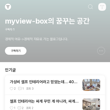
검색하기
티스토리
myview-box의 꿈꾸는 공간
구독자
1
경제적 여유->경제적 자유로 가는 블로그입니다.
구독하기
신고하기 레이어
열기
인기글
가성비 셀프 인테리어라고 믿었는데… 40만
원 날린 조합 공개
2
1
조회
3
셀프 인테리어는 싸게 꾸민 게 아니라, 싸게
망한 거였다
1
2
조회
2