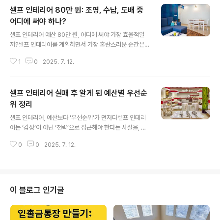
확히 말하면 70만 원이라는 예산을 들여, 내 공간을 '예쁘
셀프 인테리어 80만 원: 조명, 수납, 도배 중
게 바꾸는 것'만 생각했다.결과적으로 예쁜 공간은 완성됐
다.사진을 찍으면 그럴듯했고, 지인들이 와서도 “와, 호텔
어디에 써야 하나?
글 내용
같아”라는 말을 해줬다.하지만 정작 내가 그 공간에서 살기
셀프 인테리어 예산 80만 원, 어디에 써야 가장 효율적일
시작했을 때, 진짜 불편함이 하나둘 쌓이기 시작했다.테이
까?셀프 인테리어를 계획하면서 가장 혼란스러운 순간은
블이 낮아 허리가 아팠고, 조명이 어두워 눈이 피로했으며,
예산이 생겼을 때다.특히 80만 원이라는 금액은 애매한 구
러그는 청소가 너무 어렵고, 커튼은 여름에 햇빛을 막지 못
1
0
2025. 7. 12.
간이다. 전체 리모델링을 하기엔 부족하고, 부분 수리에만
했다.결국 예쁜 공간..
쓰기엔 넉넉하다.그래서 많은 사람들이 이 예산으로 무엇
부터 손봐야 할지 고민한다. 조명을 바꿀까? 도배를 새로
셀프 인테리어 실패 후 알게 된 예산별 우선순
할까? 아니면 수납을 정리해서 공간을 넓혀볼까?나 역시
그런 고민을 하다가 막연하게 예산을 나눠 썼고, 그 결과는
위 정리
글 내용
만족도 반감과 추가 비용이라는 ‘이중고’로 이어졌다.셀프
셀프 인테리어, 예산보다 '우선순위'가 먼저다셀프 인테리
인테리어의 핵심은 예산이 아니라 ‘우선순위’다.80만 원이
어는 ‘감성’이 아닌 ‘전략’으로 접근해야 한다는 사실을, 나
라는 예산 안에서 가장 효율적인 변화를 만들어내는 항목
는 실패 후에야 알게 되었다.한때 나는 이렇게 생각했다.
은 따로 있다.그리고 그 우선순위는 누구나 동일하지 않다.
0
0
2025. 7. 12.
“예산만 잘 짜면 뭐든 다 가능하지 않을까?” 60만 원이든,
공간의 구조, 사용 목적, 생활 방..
100만 원이든, 일정 금액 안에서 이것저것 알차게 넣으면
괜찮은 결과가 나올 거라 믿었다. 그래서 벽지, 가구, 조명,
러그, 소품까지 하나하나 직접 고르고 구매했다. 그러나 그
렇게 완성한 공간은 기능적으로 엉망이었고, 분위기 또한
이 블로그 인기글
내가 원하던 그 모습이 아니었다.예산 자체가 부족했던 것
이 아니다. 예산 안에서 ‘무엇을 먼저 바꿔야 하는지’, '어디
에 더 투자해야 하는지'에 대한 기준이 없었기 때문에 실패