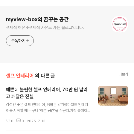
로그 정보
myview-box의 꿈꾸는 공간
경제적 여유->경제적 자유로 가는 블로그입니다.
구독하기
더보기
셀프 인테리어
의 다른 글
예쁜데 불편한 셀프 인테리어, 70만 원 날리
고 깨달은 진실
글 내용
감성만 좇은 셀프 인테리어, 생활은 망가졌다셀프 인테리
어를 시작할 때 누구나 ‘예쁜 공간’을 꿈꾼다.가장 좋아하는
톤의 벽지, 따뜻한 무드등, 감성적인 커튼과 러그, 내 취향
0
0
2025. 7. 13.
이 묻어나는 소품들로 공간을 채우면 마치 새로운 나로 다
시 태어나는 것 같다는 기대감이 생긴다. 나 역시 그랬다.정