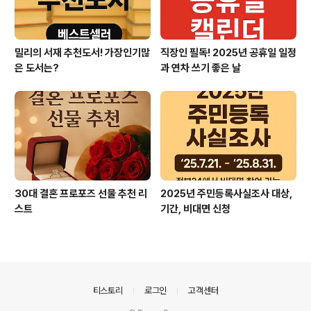
밀리의 서재 추천도서! 가장인기많
직장인 필독! 2025년 공휴일 일정
은 도서는?
과 연차 쓰기 좋은 날
30대 결혼 프로포즈 선물 추천 리
2025년 주민등록사실조사 대상,
스트
기간, 비대면 신청
의안내
티스토리
로그인
고객센터