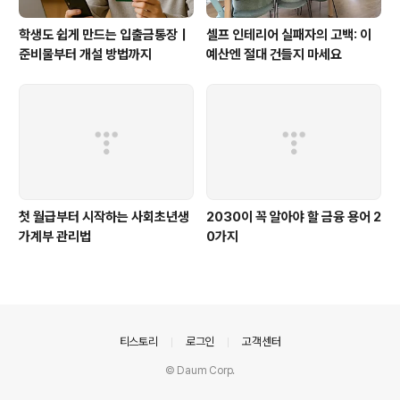
학생도 쉽게 만드는 입출금통장｜
셀프 인테리어 실패자의 고백: 이
준비물부터 개설 방법까지
예산엔 절대 건들지 마세요
첫 월급부터 시작하는 사회초년생
2030이 꼭 알아야 할 금융 용어 2
가계부 관리법
0가지
의안내
티스토리
로그인
고객센터
© Daum Corp.