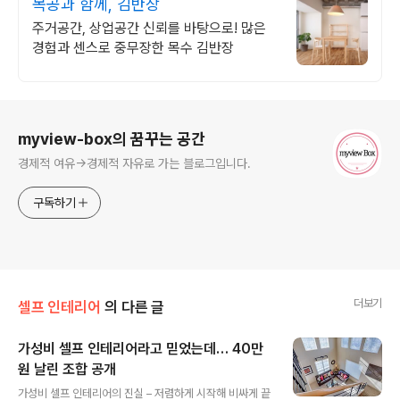
목공과 함께, 김반장
주거공간, 상업공간 신뢰를 바탕으로! 많은
경험과 센스로 중무장한 목수 김반장
로그 정보
myview-box의 꿈꾸는 공간
경제적 여유->경제적 자유로 가는 블로그입니다.
구독하기
더보기
셀프 인테리어
의 다른 글
가성비 셀프 인테리어라고 믿었는데… 40만
원 날린 조합 공개
글 내용
가성비 셀프 인테리어의 진실 – 저렴하게 시작해 비싸게 끝