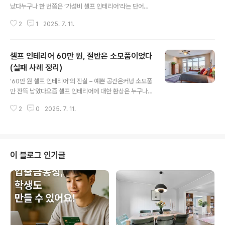
났다누구나 한 번쯤은 ‘가성비 셀프 인테리어’라는 단어에
마음이 흔들린다. 멋지게 꾸며진 작은 원룸, 감성적인 조명
2
1
2025. 7. 11.
아래에서 커피 한 잔을 마시는 사진들. 유튜브에서는 ‘30
만 원 셀프 인테리어 브이로그’, ‘저렴하게 분위기 바꾸
기’라는 제목의 콘텐츠가 끝도 없이 올라온다. 나도 그 중
셀프 인테리어 60만 원, 절반은 소모품이었다
하나였다. 저렴한 비용으로 감각적인 공간을 만들 수 있다
고 믿었고, “40만 원이면 충분하겠지”라는 확신으로 셀프
(실패 사례 정리)
글 내용
인테리어에 도전했다.하지만 현실은 달랐다. 모든 구매가
'60만 원 셀프 인테리어'의 진실 – 예쁜 공간은커녕 소모품
실수였다고 단정할 순 없지만, 결과적으로는 공간에 남은
만 잔뜩 남았다요즘 셀프 인테리어에 대한 환상은 누구나
게 거의 없었다. 구조를 고려하지 않은 감성 가구, 실용성
한 번쯤 품게 된다. SNS와 유튜브에 넘쳐나는 ‘내 방 꾸미
없는 조명, 사이즈 미스 난 커튼, 그리고 부자재까지. 처음
2
0
2025. 7. 11.
기 브이로그’, ‘혼자서도 충분한 셀프 인테리어’ 콘텐츠를
엔 ‘잘 샀다’고 느꼈던..
보다 보면, 당장이라도 드릴을 들고 벽지를 붙이고 싶어진
다. 나 역시 그렇게 시작했다. 평범한 방을 내 취향대로 바
꾸고 싶다는 단순한 욕망이 그 출발점이었다. 그리고 예산
은 60만 원.내 생각에 이 정도면 충분하리라 믿었다. 벽지
이 블로그 인기글
나 조명, 커튼과 러그, 간단한 데코 소품까지 감성적으로 구
성하면, 공간은 전혀 다른 모습으로 탈바꿈할 거라 기대했
다.하지만 결과는 한마디로 “예산의 절반 이상이 소모품으
로 사라지고, 공간은 오히려 더 복잡해졌다”는 말이 정확했
다. 전체 금액 중 ..