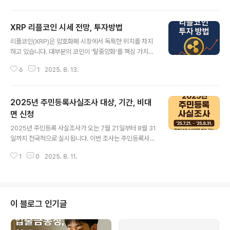
적인 금융 용어를 정확히 이해하는 것은 매우 중요합니다. 용어 하나를 아느냐
모르느냐에 따라, 대출 금리에서 손해를 보거나, 투자 수익률에서 큰 차이가 발
XRP 리플코인 시세 전망, 투자방법
생하기 때문입니다. 이번 글에서는 2030 세대가 꼭 알아야 할 금융 용어 20가
글 내용
지를 쉽게 정리하고, 생활 속에서 어떻게 활용할 수 있는지도 함께 알려드리겠
리플코인(XRP)은 암호화폐 시장에서 독특한 위치를 차지
습니다.[목차]기본 금융 용어 이해하기 투자 관련 금융 용어 개인 자산 관리 금
하고 있습니다. 대부분의 코인이 ‘탈중앙화’를 핵심 가치로
융 용어 203..
내세우는 것과 달리, 리플은 은행과 금융기관과의 협업을
6
1
2025. 8. 13.
통해 국제 송금 네트워크를 구축하고 있다는 점에서 차별
화됩니다. 이러한 특성 때문에 리플코인의 시세는 전통 금
융권의 움직임과 각국 규제 환경에 큰 영향을 받습니다. 최
2025년 주민등록사실조사 대상, 기간, 비대
근 구글 검색 결과를 살펴보면, “리플코인 시세”, “XRP 전
망”, “리플 SEC 소송 결과”와 같은 키워드가 상위에 랭크
면 신청
글 내용
되어 있으며, 이는 시장 참여자들이 단기·중장기 가격 흐름
2025년 주민등록 사실조사가 오는 7월 21일부터 8월 31
과 법적 이슈를 예의주시하고 있음을 보여줍니다.리플코인
일까지 전국적으로 실시됩니다. 이번 조사는 주민등록사항
의 최근 흐름2023년 7월, 미국 뉴욕 남부지방법원은 XR
과 실제 거주 사실이 일치하는지 확인하여 행정의 정확성
P의 일부 거래 유형에 대해 ‘증권이 아니다’라는 판결을 내
1
0
2025. 8. 11.
과 효율성을 높이기 위해 진행됩니다. 세대주뿐 아니라 세
렸습니다. 이 결정 이후..
대원도 확인 대상이며, 거주지 변동이나 세대 구성 변경이
있는 경우 반드시 기간 내에 신고해야 합니다. 이번 조사에
서는 현장 조사와 더불어 비대면 참여 방식이 확대됩니다.
세대주는 정부24 웹사이트나 모바일 앱에 접속해 본인 인
이 블로그 인기글
증 후 ‘주민등록 사실조사’ 메뉴에서 세대 구성원 정보를 확
인하고, 이상이 없을 경우 온라인으로 확정할 수 있습니다.