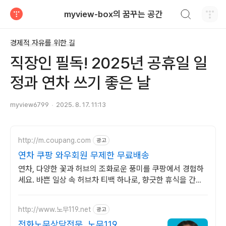
검색하기
myview-box의 꿈꾸는 공간
티스토리
경제적 자유를 위한 길
직장인 필독! 2025년 공휴일 일
정과 연차 쓰기 좋은 날
myview6799
2025. 8. 17. 11:13
http://m.coupang.com
광고
연차 쿠팡 와우회원 무제한 무료배송
연차, 다양한 꽃과 허브의 조화로운 풍미를 쿠팡에서 경험하
세요. 바쁜 일상 속 허브차 티백 하나로, 향긋한 휴식을 간편
하게 즐겨보세요.
http://www.노무119.net
광고
전화노무상담전문, 노무119