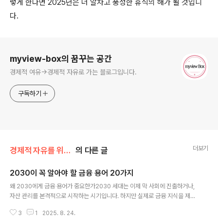
렇게 한다면 2025년은 더 알차고 풍성한 휴식의 해가 될 것입니
다.
로그 정보
myview-box의 꿈꾸는 공간
경제적 여유->경제적 자유로 가는 블로그입니다.
구독하기
더보기
경제적 자유를 위한 길
의 다른 글
2030이 꼭 알아야 할 금융 용어 20가지
글 내용
왜 2030에게 금융 용어가 중요한가2030 세대는 이제 막 사회에 진출하거나,
자산 관리를 본격적으로 시작하는 시기입니다. 하지만 실제로 금융 지식을 제대
로 배우는 기회는 많지 않습니다. 월급을 받아도 어떻게 저축하고, 어디에 투자
3
1
2025. 8. 24.
하며, 어떤 금융 상품을 선택해야 하는지 헷갈리는 경우가 많습니다. 이때 기본