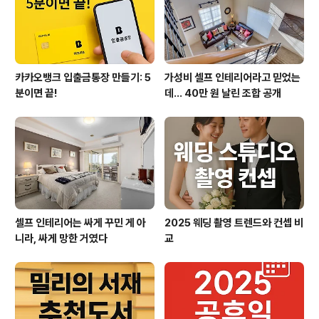
우는 원칙적으로 통장 개설이 어렵지만,부모 명의로 된 보
호자 계좌에 입금하거나 부모와 함께 공..
카카오뱅크 입출금통장 만들기: 5
가성비 셀프 인테리어라고 믿었는
분이면 끝!
데… 40만 원 날린 조합 공개
셀프 인테리어는 싸게 꾸민 게 아
2025 웨딩 촬영 트렌드와 컨셉 비
니라, 싸게 망한 거였다
교