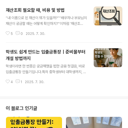
재산조회 필요할 때, 비용 및 방법
글 내용
“내 이름으로 된 재산이 뭐가 있을까?”“배우자나 부모님의
재산이 궁금할 때는 어떻게 확인하지?”이처럼 '재산조
회'는 재산관리, 상속 문제, 부채 정리, 이혼 소송, 부동산 정
5
0
2025. 7. 30.
리 등 다양한 상황에서 반드시 거쳐야 하는 중요한 절차입
니다.재산조회란 무엇인가요?‘재산조회’는 개인이 소유한
금융자산, 부동산, 자동차 등 각종 자산의 현황을 확인하는
학생도 쉽게 만드는 입출금통장｜준비물부터
절차를 말합니다.과거에는 관련 기관을 일일이 방문해야
했지만, 현재는 정부24, 홈택스, 대법원 인터넷 등기소, 금
개설 방법까지
글 내용
융감독원 등 온라인 서비스를 통해 상당 부분 간편하게 확
학생이라면 한 번쯤은 궁금해했을 법한 금융 첫걸음, 바로
인할 수 있게 되었습니다.재산조회의 주요 대상 – 어떤 정
입출금통장 만들기입니다.특히 중학생부터 대학생까지, 용
보를 확인할 수 있나요?재산조회 서비스는 다음과 같은 자
돈을 관리하거나 아르바이트 급여를 받기 위해서는 본인
산 항목을 조회하는 데 유용합니다:부동산: 토지, 아파트,
4
1
2025. 7. 30.
명의의 입출금통장 개설이 필수적입니다.그렇다면 학생은
주택, 상가 등 건물 소유..
어떻게 입출금통장 만들기를 할 수 있을까요?또 어떤 준비
물이 필요할까요?1. 학생도 만들 수 있는 입출금통장, 가능
한 나이는?국내 대부분의 은행에서는 만 14세 이상의 청소
년이라면 학생 본인 명의의 입출금통장 개설이 가능합니
이 블로그 인기글
다.단, 만 19세 미만의 미성년자는 반드시 법정대리인(보통
부모)의 동의가 필요하며,개설 가능한 계좌 수나 이용 가능
한 서비스에는 제한이 있을 수 있습니다.만 14세 미만의 경