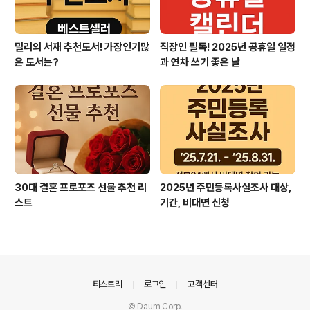
밀리의 서재 추천도서! 가장인기많
직장인 필독! 2025년 공휴일 일정
은 도서는?
과 연차 쓰기 좋은 날
30대 결혼 프로포즈 선물 추천 리
2025년 주민등록사실조사 대상,
스트
기간, 비대면 신청
의안내
티스토리
로그인
고객센터
© Daum Corp.