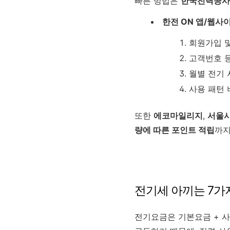
빠른 방법은
한국전력공사(K
한전 ON 앱/웹사
회원가입 
고객번호 
월별 전기 
사용 패턴 
또한
에코마일리지
,
서울시
량에 따른 포인트 적립
까지
전기세 아끼는 7가
전기요금은 기본요금 + 사