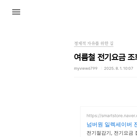
본문 바로가기
경제적 자유를 위한 길
여름철 전기요금 조회
myview6799
2025. 8. 1. 10:07
https://smartstore.nave
넘버원 일렉세이버 
전기절감기, 전기요금 절