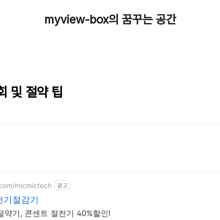
myview-box의 꿈꾸는 공간
 및 절약 팁
r.com/micmictech
광고
전기절감기
약기, 콘센트 절전기 40%할인!