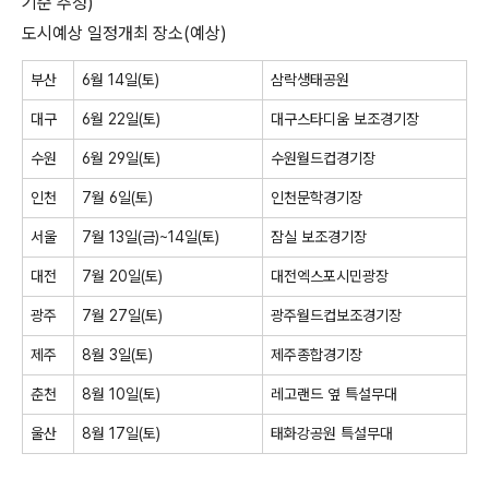
기준 추정)
도시예상 일정개최 장소(예상)
부산
6월 14일(토)
삼락생태공원
대구
6월 22일(토)
대구스타디움 보조경기장
수원
6월 29일(토)
수원월드컵경기장
인천
7월 6일(토)
인천문학경기장
서울
7월 13일(금)~14일(토)
잠실 보조경기장
대전
7월 20일(토)
대전엑스포시민광장
광주
7월 27일(토)
광주월드컵보조경기장
제주
8월 3일(토)
제주종합경기장
춘천
8월 10일(토)
레고랜드 옆 특설무대
울산
8월 17일(토)
태화강공원 특설무대