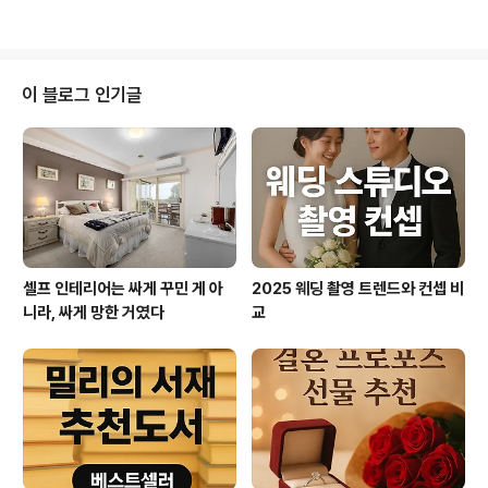
조가 형성되었다. 이로 인해 뜨거운..
의 동생 같은 느낌인데, 부드럽고 달달한 맛 덕분에 아이들
간식으로도 인기 많더라고요.거기에 해태 홈런볼도 메론우
유맛으로 새롭게 나왔는데, 기존 초코크림 대신 메론크림
이 들어가 있어서 색다른 맛이 났어요.간식계의 흐름이 확
이 블로그 인기글
실히 메론맛 과자 쪽으로 쏠리고 있는 것 같죠? 2. 편의점
갈 때마다 새로 나오는 메론 간식들GS25에서는 ‘메론 초
코렛타’, CU에서는 ‘메론통통’ 같은 신상 간식들이 줄줄이
나오고 있어요.요즘은 간식 하나 사도 그냥 맛만 중요한 게
아니라, 포장도 예쁘고..
셀프 인테리어는 싸게 꾸민 게 아
2025 웨딩 촬영 트렌드와 컨셉 비
니라, 싸게 망한 거였다
교