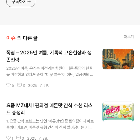
구독하기
더보기
이슈
의 다른 글
폭염 – 2025년 여름, 기록적 고온현상과 생
존전략
글 내용
2025년 여름, 우리는 이전과는 차원이 다른 폭염의 현실
을 마주하고 있다.단순히 "더운 여름"이 아닌, 일상생활 자
체를 위협하는 고온현상이 전국을 강타하고 있는 것이다.
5
3
2025. 7. 29.
올해 7월 하순, 수도권에서는 39도를 넘는 최고기온이 관
측됐고, 일부 지역에서는 체감온도가 40도를 넘나들며 사
람들의 일상은 찜통 속에 갇혀버렸다. 심지어 밤 사이에도
요즘 MZ대세! 편의점 메론맛 간식 추천 리스
기온이 30도 아래로 내려가지 않는 열대야 현상은 수면장
애를 유발하고 있으며, 이로 인한 피로 누적은 사고 위험까
트 총정리
글 내용
지 증가시키고 있다. 이러한 폭염의 가장 큰 원인으로 지목
1. 요즘 간식 트렌드는 단연 '메론맛'!요즘 편의점이나 마트
되는 것은 이중 고기압 현상이다.기상청과 기후 전문가들
돌아다녀보면, 메론맛 유행 간식이 진짜 많아졌다는 거 느
에 따르면, 올해는 북태평양 고기압과 티벳 고기압이 동시
껴지시죠?예전엔 딸기맛, 초코맛이 대세였는데, 올해는 완
에 발달하며, 한반도 상공을 마치 솜이불처럼 덮고 있는 구
1
3
2025. 7. 28.
전 메론맛 세상이에요.농심에서 나온 '메론킥'은 바나나킥