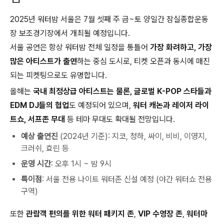
2025년 워터밤 서울은 7월 셋째 주 금~토 양일간 잠실종합운동
장 보조경기장에서 개최될 예정입니다.
서울 공연은 항상 워터밤 전체 일정을 통틀어
가장 화려하고, 가장
많은 아티스트가 출연
하는 중심 도시로, 티켓 오픈과 동시에 매진
되는 피켓팅으로도 유명합니다.
올해는
국내 최정상급 아티스트는 물론, 글로벌 K-POP 스타들과
EDM DJ들의 협업
도 예정되어 있으며,
워터 캐논과 레이저 라이
트쇼, 서프존 무대
등 테마 무대도 확대될 전망입니다.
예상 출연진
(2024년 기준): 지코, 청하, 싸이, 비비, 이영지,
크러쉬, 효린 등
운영 시간
: 오후 1시 ~ 밤 9시
특이점
: 서울 전용 나이트 워터존 신설 예정 (야간 워터쇼 전용
구역)
또한
관람객 편의를 위한 워터 패키지 존
,
VIP 수영장 존
,
워터마