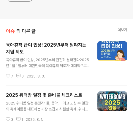
더보기
이슈
의 다른 글
육아휴직 급여 인상! 2025년부터 달라지는
지원 제도
글 내용
육아휴직 급여 인상, 2025년부터 완전히 달라진다2025
년 1월 1일부터 대한민국의 육아휴직 제도가 대대적으로
개편된다. 그중에서도 가장 큰 변화는 육아휴직 급여 상한
7
0
2025. 8. 3.
액 인상이다. 기존 월 최대 150만 원이던 상한액이 월 최대
250만 원으로 무려 100만 원 이상 인상된다. 이는 저출산
문제 해결을 위해 정부가 마련한 핵심 저출산 대응 정책 중
2025 워터밤 일정 및 준비물 체크리스트
하나로, 일과 가정의 양립을 실질적으로 지원하겠다는 의
글 내용
지가 담겨 있다.기존에는 육아휴직 기간 동안 월 통상임금
2025 워터밤 일정 총정리: 물, 음악, 그리고 도심 속 열광
의 80%를 지급하되 상한액이 150만 원으로 제한되었으
의 축제여름을 대표하는 가장 뜨겁고 시원한 축제, 워터밤
며, 급여의 25%는 사후지급금으로 분류되어 직장 복귀 6
(WATERBOMB)이 2025년에도 어김없이 돌아옵니다.
개월 후에야 받을 수 있었다. 그러나 2025년부터는 이 사
3
1
2025. 8. 1.
2024년 워터밤은 전국 10개 도시에서 50여 팀의 아티스
후지급금 제도가 폐지되고, 육아휴직 기간 중 전액 실시간
트와 수십만 명의 관객이 함께하며 대성공을 거두었습니
지급으로 변경된다. 이..
다. 이를 기반으로 한 2025 워터밤 일정은 더 많은 도시,