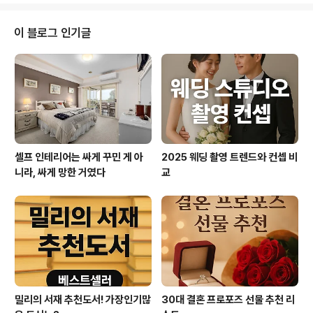
더 화려한 라인업, 더 업그레이드된 워터 퍼포먼스를 예고
하고 있어 큰 기대를 모으고 있습니다.2025년 워터밤은
이 블로그 인기글
서울, 부산, 대구, 인천, 수원, 대전, 광주, 제주 등 전국 주요
도시를 순회하는 형태로 진행되며, 약 6월 중순부터 8월
초까지 이어질 것으로 전망됩니다. 특히 2025년은 처음으
로 울산과 춘천이 새롭게 추가되어 지역 확장형 페스티벌
로 도약할 ..
셀프 인테리어는 싸게 꾸민 게 아
2025 웨딩 촬영 트렌드와 컨셉 비
니라, 싸게 망한 거였다
교
밀리의 서재 추천도서! 가장인기많
30대 결혼 프로포즈 선물 추천 리