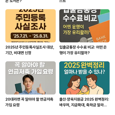
은 도서는?
스트
2025년 주민등록사실조사 대상,
입출금통장 수수료 비교: 어떤 은
기간, 비대면 신청
행이 가장 유리할까?
20대라면 꼭 알아야 할 연금저축
출산·양육지원금 2025 완벽정리:
가입 요령
바우처, 지급확대, 축하금 얼마까
지?