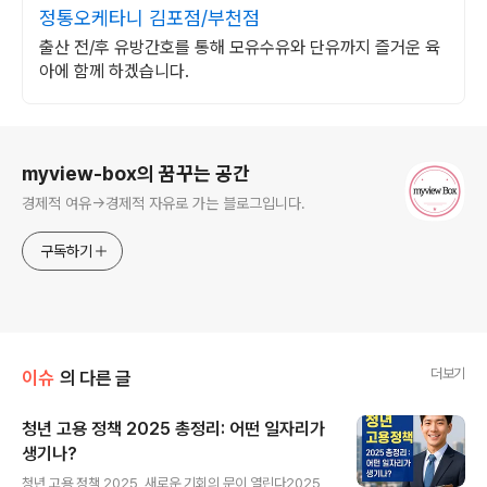
정통오케타니 김포점/부천점
출산 전/후 유방간호를 통해 모유수유와 단유까지 즐거운 육
아에 함께 하겠습니다.
로그 정보
myview-box의 꿈꾸는 공간
경제적 여유->경제적 자유로 가는 블로그입니다.
구독하기
더보기
이슈
의 다른 글
청년 고용 정책 2025 총정리: 어떤 일자리가
생기나?
글 내용
청년 고용 정책 2025, 새로운 기회의 문이 열린다2025