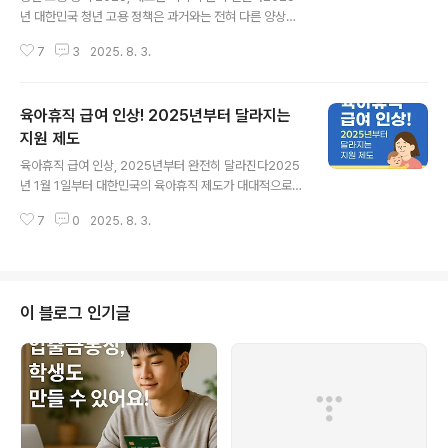
년 대한민국 청년 고용 정책은 과거와는 전혀 다른 양상으
로 진화하고 있다. 단순한 취업 알선 중심에서 벗어나, 직무
7
3
2025. 8. 3.
능력 강화, 고용 유지, 신산업 중심 일자리 창출을 핵심 축
으로 한 체계적인 정책이 도입되고 있기 때문이다.고용노
동부가 발표한 2025년 청년 고용 대책은 ‘청년 한 명 한
육아휴직 급여 인상! 2025년부터 달라지는
명의 커리어 여정을 설계’한다는 철학 아래 설계되었으며,
청년층의 눈높이에 맞춘 직업훈련 강화, 인턴십 기회 확대,
지원 제도
글 내용
신기술 기반의 민간 일자리 지원 등이 중심에 있다.고등학
육아휴직 급여 인상, 2025년부터 완전히 달라진다2025
생, 대학생, 졸업생은 물론 취업 재도전층까지 생애 주기별
년 1월 1일부터 대한민국의 육아휴직 제도가 대대적으로
맞춤형 정책이 세분화되었고, 이에 따라 다양한 일자리가
개편된다. 그중에서도 가장 큰 변화는 육아휴직 급여 상한
본격적으로 공급된다. 예전처럼 정형화된 공공근로에만 의
7
0
2025. 8. 3.
액 인상이다. 기존 월 최대 150만 원이던 상한액이 월 최대
존하지 않고, 디지털 산..
250만 원으로 무려 100만 원 이상 인상된다. 이는 저출산
문제 해결을 위해 정부가 마련한 핵심 저출산 대응 정책 중
하나로, 일과 가정의 양립을 실질적으로 지원하겠다는 의
지가 담겨 있다.기존에는 육아휴직 기간 동안 월 통상임금
이 블로그 인기글
의 80%를 지급하되 상한액이 150만 원으로 제한되었으
며, 급여의 25%는 사후지급금으로 분류되어 직장 복귀 6
개월 후에야 받을 수 있었다. 그러나 2025년부터는 이 사
후지급금 제도가 폐지되고, 육아휴직 기간 중 전액 실시간
지급으로 변경된다. 이..