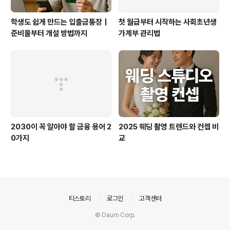
학생도 쉽게 만드는 입출금통장｜
첫 월급부터 시작하는 사회초년생
준비물부터 개설 방법까지
가계부 관리법
2030이 꼭 알아야 할 금융 용어 2
2025 웨딩 촬영 트렌드와 컨셉 비
0가지
교
의안내
티스토리
로그인
고객센터
© Daum Corp.