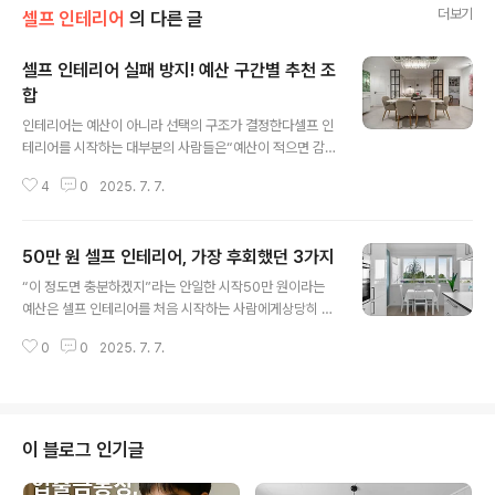
더보기
셀프 인테리어
의 다른 글
셀프 인테리어 실패 방지! 예산 구간별 추천 조
합
글 내용
인테리어는 예산이 아니라 선택의 구조가 결정한다셀프 인
테리어를 시작하는 대부분의 사람들은“예산이 적으면 감
성도 적어질 것”이라고 생각한다.하지만 실제로 셀프 인테
4
0
2025. 7. 7.
리어에서 가장 중요한 요소는금액의 크기보다는 그 금액을
어디에 어떻게 배분하느냐는 판단력이다.실제 예산 100만
원을 들였지만 실패한 사람도 있고,20만 원으로도 만족스
50만 원 셀프 인테리어, 가장 후회했던 3가지
러운 결과를 얻은 사람도 존재한다.이 둘의 차이는 예산의
글 내용
규모가 아니라, 구성이 갖춘 전략의 밀도에 있다.나는 수많
“이 정도면 충분하겠지”라는 안일한 시작50만 원이라는
은 셀프 인테리어 후기를 분석하면서실패한 사례일수록 전
예산은 셀프 인테리어를 처음 시작하는 사람에게상당히 현
체를 얕게 바꾸려는 경향이 강했고,성공한 사례일수록 하
실적이고, 충분해 보이는 금액이다.실제로도 많은 블로그
나의 기능이나 테마에 집중해서 투자한 특징이 있었다.특
0
0
2025. 7. 7.
나 영상에서“50만 원으로 감성 원룸 만들기”, “자취방 리
히 예산 구간이 작아질수록 더 정확한 우선순위가 요구된
모델링 예산 50만 원” 같은 콘텐츠가 쏟아진다.나도 그런
다.그렇기 때문에 예산 구간별로 어떤 요소에 투자하고,..
콘텐츠에 영향을 받아“과하지 않으면서도 변화가 있는 공
간”을 만들 수 있을 거라 믿었다.가구는 조립 제품으로, 도
배는 시트지로, 조명은 감성등으로 구성하면딱 맞춰 사용
이 블로그 인기글
할 수 있을 것 같았다.초반엔 모든 게 계획대로 진행되는 것
처럼 보였다.필요한 제품들을 하나씩 주문했고,비교적 합