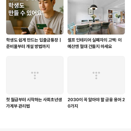
리적인 가격의 상품을 선별해 넣으며예산표를 채워나갔다.
하지만 작업이 본격적으로 시작되자,현실은 계획보다 훨씬
빠르게 벽에 부딪히기 시작했다.내가 후회한 ..
학생도 쉽게 만드는 입출금통장｜
셀프 인테리어 실패자의 고백: 이
준비물부터 개설 방법까지
예산엔 절대 건들지 마세요
첫 월급부터 시작하는 사회초년생
2030이 꼭 알아야 할 금융 용어 2
가계부 관리법
0가지