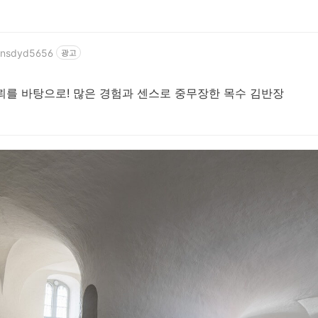
/wnsdyd5656
광고
뢰를 바탕으로! 많은 경험과 센스로 중무장한 목수 김반장