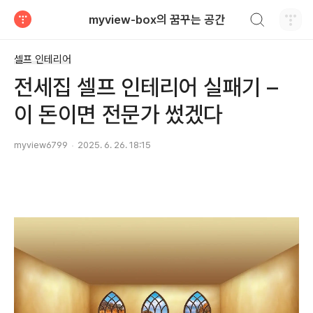
검색하기
myview-box의 꿈꾸는 공간
티스토리
셀프 인테리어
전세집 셀프 인테리어 실패기 –
이 돈이면 전문가 썼겠다
myview6799
2025. 6. 26. 18:15