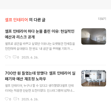
더보기
셀프 인테리어
의 다른 글
셀프 인테리어 하다 눈물 흘린 이유: 현실적인
예산과 리스크 공개
글 내용
셀프로 공간을 바꾸고 싶었던 이유나는 오랫동안 전세집을
전전하며 살아왔다. 한 번도 ‘내 공간’을 꾸며볼 기회가 없
었고, 늘 누군가의 흔적이 남아 있는 공간에서 살아가는 기
1
0
2025. 6. 26.
분이었다. 그래서 이번 이사에서는 작지만 나만의 공간을
직접 만들고 싶었다. 인테리어 업체를 쓰기엔 예산이 부족
했고, 유튜브나 블로그를 통해 셀프 인테리어를 배우기 시
700만 원 들였는데 망했다: 셀프 인테리어 실
작했다. ‘요즘은 다 혼자 한다’는 말에 나도 할 수 있을 거라
믿었다. 하지만 그 생각은 현실과 아주 달랐다. 500만 원
패기와 예산 재조정 노하우
글 내용
의 예산은 순식간에 무너졌고, 내가 감당할 수 없는 리스크
셀프 인테리어, 누구나 할 수 있다고 생각했었다셀프 인테
들이 곳곳에서 터졌다. 셀프 인테리어는 ‘예쁜 방’을 만드는
리어는 처음엔 단순한 도전이었다. 인스타그램에 넘쳐나는
일이 아니었다. 그것은 시간과 체력, 기술, 그리고 계획력이
감성 넘치는 공간들, 유튜브에서 쉽게 따라 할 수 있을 것만
모두 필요한 진짜 프로젝트였다.계획 없는 셀프 인테리어
0
1
2025. 6. 26.
같은 DIY 영상들, “전문가 안 써도 된다”는 블로그 글들까
가 초래한 첫 번째..
지. 그 모든 걸 보고 나도 내 공간을 스스로 꾸며보고 싶다
는 생각이 들었다. 실제로 700만 원이라는 적지 않은 예산