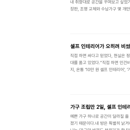
내 취향대로 공간을 꾸며보고 싶었기
장판, 조명 교체와 수납가구 몇 개
면 최소 200만 원 이상은 나갈 거
그 판단은 숫자상으로는 그럴듯했다.
조명은 DIY 제품으로 선택해서 교
다.하지만 인테리어에서 가장 큰 실수
셀프 인테리어가 오히려 비쌌
직접 하면 싸다고 믿었다, 현실은 
대를 품고 있었다.“직접 하면 인건
지, 온통 ‘10만 원 셀프 인테리어
“그래, 할 수 있어”라는 생각을 갖
자는 마음이었다.계획은 간단했다.벽
명은 간단한 펜던트 조명을 선택해 
예산 30~50만 원 내외로 충분히 
가구 조립만 2일, 셀프 인테
예쁜 가구 하나로 공간이 달라질 줄
졌기 때문이다.내 방은 특별히 낡거