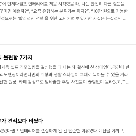
’이 먼저다셀프 인테리어를 처음 시작했을 때, 나는 완전히 다른 질문을
미면 예쁠까?”, “요즘 유행하는 분위기는 뭐지?”, “10만 원으로 가능한
적으로는 ‘합리적인 선택’을 위한 고민처럼 보였지만,사실은 본질적인 우
산과 트렌드에만 의존한 계획이었다.나는 도배, 조명, 가구, 소품 순으로 리
재와 제품을 하나씩 채워 넣었다.그렇게 인테리어 리스트가 채워질수록
라는 확신도 커졌다.하지만 현실은 달랐다.작업이 시작되자 예상치 못한 변
간, 체력, 예산, 그리고 심리적인 여유..
의 불편함 7가지
처음 셀프 리모델링을 결심했을 때 나는 꽤 확신에 찬 상태였다.공간에 변
 리모델링이라면나만의 취향과 생활 스타일이 그대로 녹아들 수 있을 거라
변신한 원룸, 카페 감성으로 탈바꿈한 주방 사진들이 끊임없이 올라왔고,그
다.도배, 장판, 가구 재배치, 수납 최적화, 조명 교체, 약간의 벽 시공까지
 리모델링 계획은 꽤 합리적으로 보였다.계획대로 하나씩 완성될 때마다 뿌듯
전보다 훨씬 감성적인 공간이 완성됐다.하지만 그 만족감은 오래가지 않았
 않던 작은 불편함들이하나둘씩 현실을 ..
전문가 견적보다 비쌌다
 있었다셀프 인테리어를 결심하게 된 건 단순한 이유였다.예산을 아끼고,