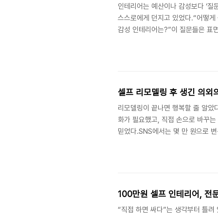
인테리어는 예산이나 감성보다 ‘질문
스스로에게 던지고 있었다.“어떻게 꾸
감성 인테리어는?”이 질문들은 표면
선순위를 전혀 고려하지 않은 채 예
스트를 만들고최저가부터 검색해 자
‘이제 곧 예쁜 방이 완성되겠구나’
수들이 쏟아졌고,그 변수들은 나의 시
셀프 리모델링 후 생긴 의외
리모델링이 끝나면 행복할 줄 알았다
화가 필요했고, 직접 손으로 바꾸는
믿었다.SNS에서는 몇 만 원으로 
걸 보며 나도 충분히 가능할 것 같았
총 예산 150만 원으로 세운 셀프
함이 쌓였고,사진으로 보면 분명히 
다.생활이 시작되자, 처음엔 보이지
100만원 셀프 인테리어, 
“직접 하면 싸다”는 생각부터 틀려