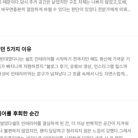
 때문이다.당시 주거 공간은 낡았지만 구조 자체는 나쁘지 않았고,도배,
만 바꾸면충분히 깔끔하게 바뀔 수 있다는 판단이 있었다.전문가에게 의뢰하
라 생각했고,“한 100만 원 선에서 직접 해보자”는 생각으로 계획을 세웠다.
도배는 시트지로 셀프 시공,장판도 인터넷에서 구입 후 깔끔하게 덧대고,
체.가구는 조립식으로 해결하고, 인건비가 빠지니모든 게 ‘합리적’일 줄 알았
는‘전체 예산을 단순 합산한 것’이..
던 5가지 이유
정반대였다나는 셀프 인테리어를 시작하기 전까지만 해도 확신에 가까운 기
비가 빠지니까 저렴하겠지.”블로그 후기, 유튜브 영상, 인스타그램 릴스까
’, ‘가성비 인테리어’라는 문구가 넘쳐났다.그 흐름 속에서 나도 자연스럽게
게 되었고,처음엔 소소한 가구 재배치나 도배, 조명 교체 정도부터 시작해보
지는 내가 직접 시트지를 붙이고,가구는 조립 제품을 구매해 조립하고,조
혼자 달아보는 식.소품과 패브릭만 잘 매치해도 공간이 달라진다고 하니,
가능한 일처럼 느껴졌다.하지만 직접 ..
리어를 후회한 순간
 알았다셀프 인테리어를 결심하게 된 건, 더 이상 반복적인 공간이 지겨워
나 불편하지 않았지만, 왠지 답답하고 정리되지 않은 느낌이 강했다.그래서