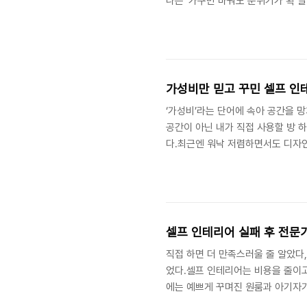
나는 ‘가구만 바꿔도 분위기가 확 
장, 수납장. 모두 깔끔한 우드톤으
조금 넘는 예산이었고, 내가 직접 
었다.초반엔 기대감이 컸다.택배가
완성될지 상상하느라 들뜬 기분이었다
가성비만 믿고 꾸민 셀프 인
‘가성비’라는 단어에 속아 공간을 
공간이 아닌 내가 직접 사용할 방 
다.최근엔 워낙 저렴하면서도 디자인
콘텐츠가 넘쳐나기에“가성비 좋은 제
서 나는 모든 기준을 ‘가격’에 두고
색,도배도 가장 저렴한 시트지로 셀
품이 대부분이었다.문제는, 그 제품들
셀프 인테리어 실패 후 전문
직접 하면 더 만족스러울 줄 알았다,
었다.셀프 인테리어는 비용을 줄이고
에는 예쁘게 꾸며진 원룸과 아기자기
만큼 근사해 보였다.그래서 나도 내 