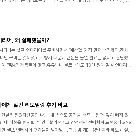
달라지겠지’라는 생각으로 인테리어를 시작하게 되었다.새로 산 건 책장, 옷
로 통일된, 가성비 좋은 조립 가구들이었다.배송비까지 포함해서 30만 원이
조립하면 시공비도 아낄 수 있으니효율적이고 뿌듯한 프로젝트가 될 거라 믿
 도착했을 때 박스마다 적힌 브랜드명을 확인하며내가 만든 공간이 어떻게
.하지만 상상은 곧 현실과 부딪혔다.설명..
테리어, 왜 실패했을까?
망치다나는 셀프 인테리어를 준비하면서 ‘예산’을 가장 먼저 생각했다.전체
하나만 꾸미는 것이었고,그렇기 때문에 큰돈을 들일 필요는 없다고 판단했
이 괜찮은 제품들이 많고,유튜브나 블로그에도 ‘10만 원대 감성 인테리어’
품만 잘 골라도 충분히 만족스러운 결과가 나올 수 있다”고 믿었다.그래
 계획을 세우기 시작했다.가구는 저렴한 조립식, 조명은 온라인 최저가 검
프로 붙이기로 결정했다.구입 목록에는 ‘가성비 1위’라는 타이틀이 붙은 제
이 ‘가격 대비 괜찮다’는 평가는 있을..
가에게 맡긴 리모델링 후기 비교
 현실은 달랐다한동안 나는 ‘내 손으로 공간을 바꾸는 일’에 깊이 빠져 있
, 내 취향을 반영할 수 있는합리적이고 감성적인 선택처럼 느껴졌다.SNS
한 셀프 인테리어 후기들이 넘쳐났고,그중 몇 개는 정말 따라 해보고 싶을
방을 직접 바꿔보겠다는 목표로 도전하게 되었다.도배, 장판, 조명 교체,